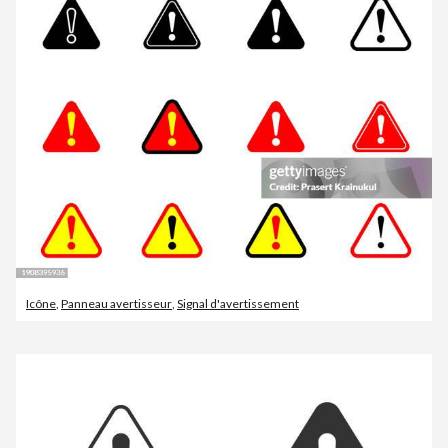
Icône
,
Panneau avertisseur
,
Signal d'avertissement