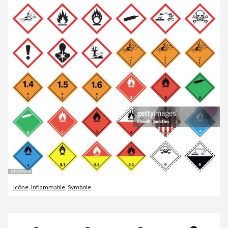
Icône
,
Inflammable
,
Symbole