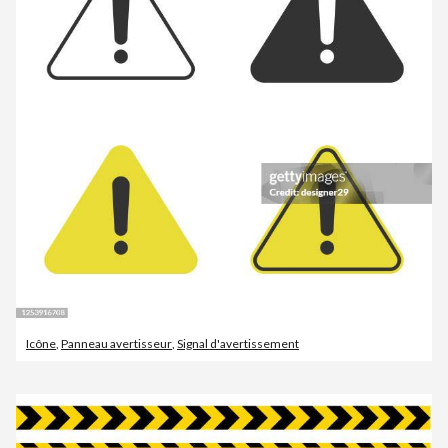
Icône
,
Panneau avertisseur
,
Signal d'avertissement