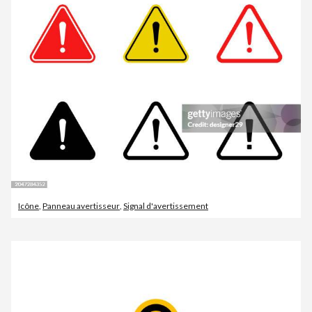
Icône
,
Panneau avertisseur
,
Signal d'avertissement