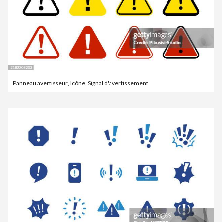
Panneau avertisseur
,
Icône
,
Signal d'avertissement