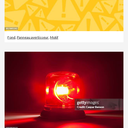
Fond
,
Panneau avertisseur
,
Motif