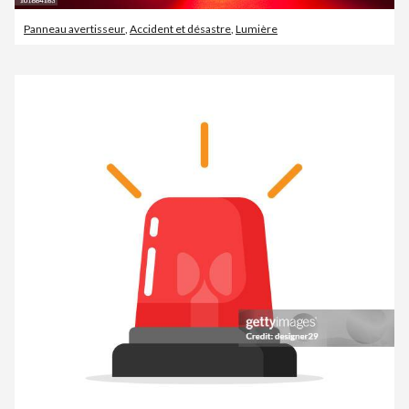
Panneau avertisseur
,
Accident et désastre
,
Lumière