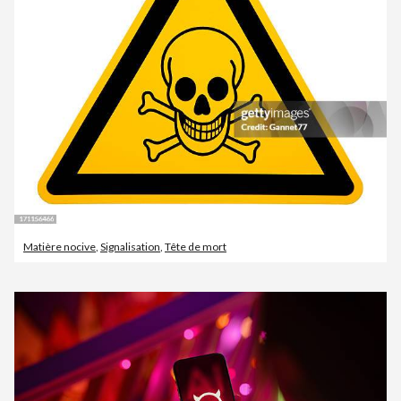
Matière nocive
,
Signalisation
,
Tête de mort