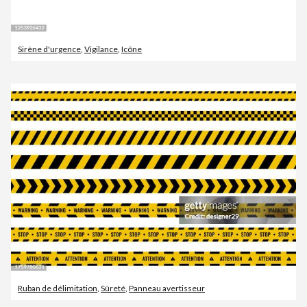
Sirène d'urgence
,
Vigilance
,
Icône
Ruban de délimitation
,
Sûreté
,
Panneau avertisseur