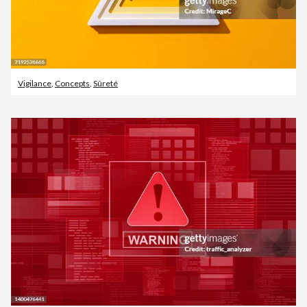
Vigilance
,
Concepts
,
Sûreté