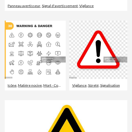
Panneau avertisseur
,
Signal d'avertissement
,
Vigilance
Icône
,
Matière nocive
,
Mort - Concepts
Vigilance
,
Sûreté
,
Signalisation