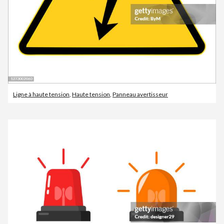
Ligne à haute tension
,
Haute tension
,
Panneau avertisseur