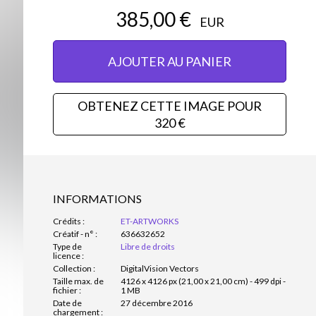
385,00 €
EUR
AJOUTER AU PANIER
OBTENEZ CETTE IMAGE POUR
320 €
INFORMATIONS
Crédits :
ET-ARTWORKS
Créatif - n° :
636632652
Type de
Libre de droits
licence :
Collection :
DigitalVision Vectors
Taille max. de
4126 x 4126 px (21,00 x 21,00 cm) - 499 dpi -
fichier :
1 MB
Date de
27 décembre 2016
chargement :