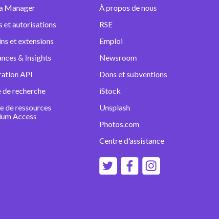
a Manager
À propos de nous
s et autorisations
RSE
ins et extensions
Emploi
nces & Insights
Newsroom
ration API
Dons et subventions
 de recherche
iStock
e de ressources
Unsplash
ium Access
Photos.com
Centre d'assistance