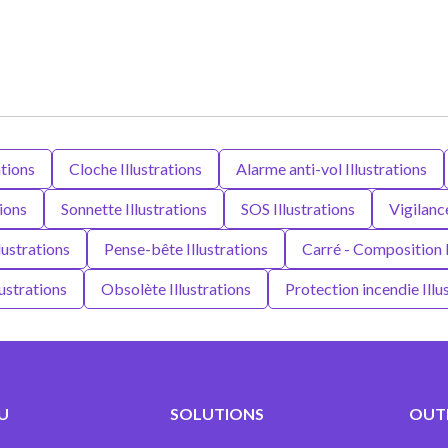
ations
Cloche Illustrations
Alarme anti-vol Illustrations
tions
Sonnette Illustrations
SOS Illustrations
Vigilance
lustrations
Pense-bête Illustrations
Carré - Composition I
lustrations
Obsolète Illustrations
Protection incendie Illu
U
SOLUTIONS
OUTI