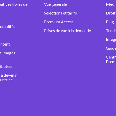
atives libres de
Vue générale
Medi
Sélections et tarifs
Droit
Premium Access
Plug-
ctualités
Prises de vue à la demande
Tenda
Intég
ntent
Guide
ns Images
Centr
Prem
ibuteur
à devenir
ur.trice