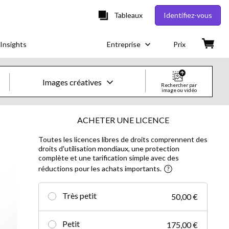
Tableaux
Identifiez-vous
Insights
Entreprise
Prix
Images créatives
Rechercher par
image ou vidéo
Images & vidéos créatives
ACHETER UNE LICENCE
Toutes les licences libres de droits comprennent des
Images
droits d'utilisation mondiaux, une protection
complète et une tarification simple avec des
Images créatives
réductions pour les achats importants.
Photos d'actualités
Très petit
50,00 €
Vidéos
Petit
175,00 €
Vidéos créatives