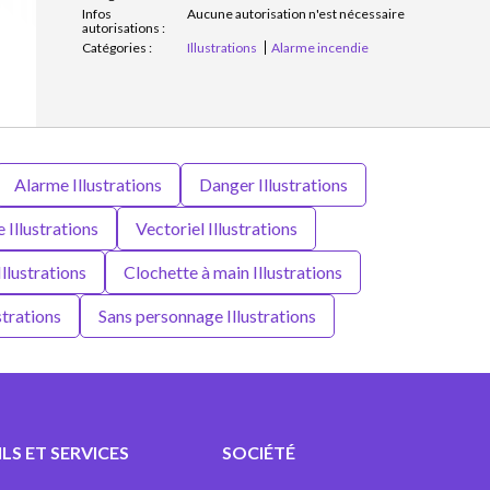
Infos
Aucune autorisation n'est nécessaire
autorisations :
Catégories :
Illustrations
Alarme incendie
Alarme Illustrations
Danger Illustrations
 Illustrations
Vectoriel Illustrations
llustrations
Clochette à main Illustrations
strations
Sans personnage Illustrations
LS ET SERVICES
SOCIÉTÉ