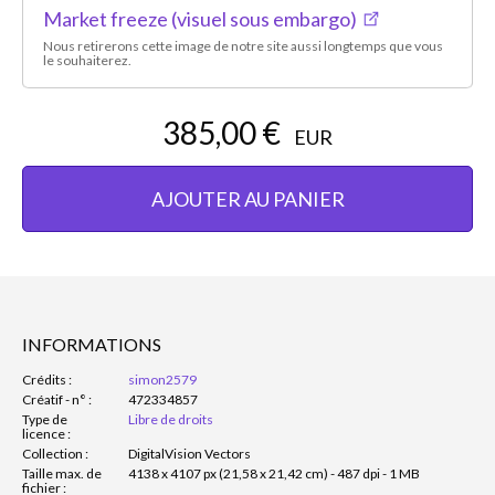
Market freeze (visuel sous embargo)
Nous retirerons cette image de notre site aussi longtemps que vous
le souhaiterez.
385,00 €
EUR
AJOUTER AU PANIER
INFORMATIONS
Crédits :
simon2579
Créatif - n° :
472334857
Type de
Libre de droits
licence :
Collection :
DigitalVision Vectors
Taille max. de
4138 x 4107 px (21,58 x 21,42 cm) - 487 dpi - 1 MB
fichier :