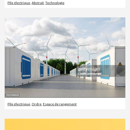
Pile électrique
,
Abstrait
,
Technologie
Pile électrique
,
Ordre
,
Espace de rangement