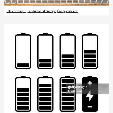
Pile électrique
,
Production d'énergie
,
Énergie solaire