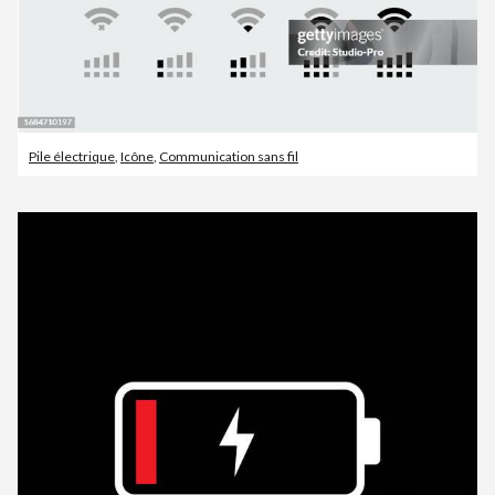
Pile électrique
,
Icône
,
Communication sans fil