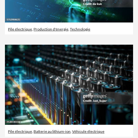
Pile électrique
,
Production d'énergie
,
Technologie
Pile électrique
,
Batterie au lithium-ion
,
Véhicule électrique