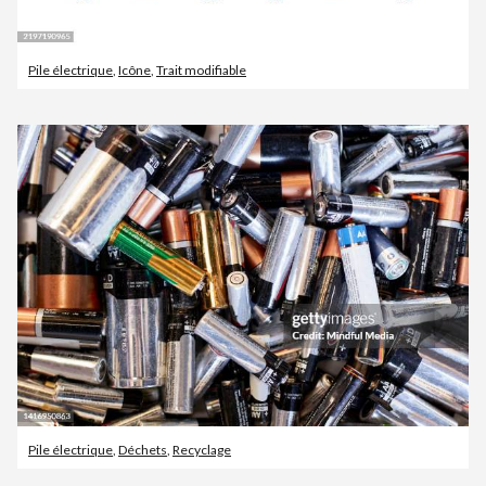
Pile électrique
,
Icône
,
Trait modifiable
Pile électrique
,
Déchets
,
Recyclage