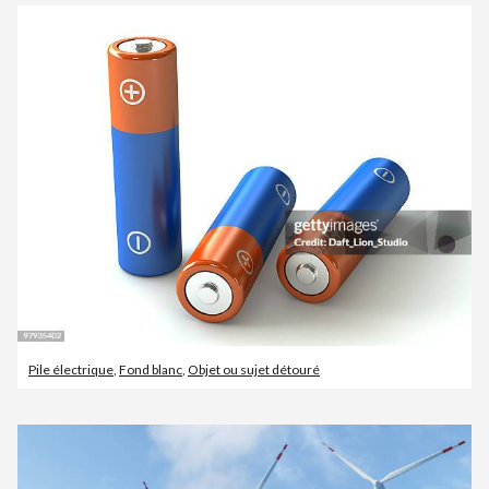
Pile électrique
,
Fond blanc
,
Objet ou sujet détouré