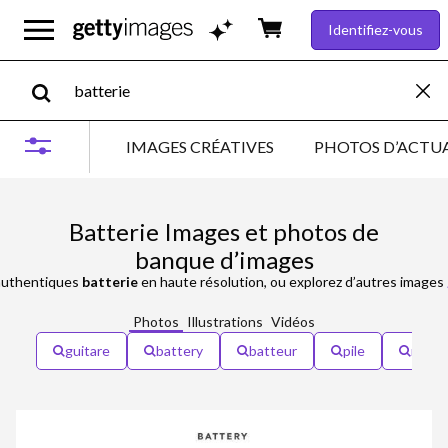
Identifiez-vous
IMAGES CRÉATIVES
PHOTOS D’ACTUA
Batterie Images et photos de
banque d’images
uthentiques
batterie
en haute résolution, ou explorez d’autres images
Photos
Illustrations
Vidéos
guitare
battery
batteur
pile
musi