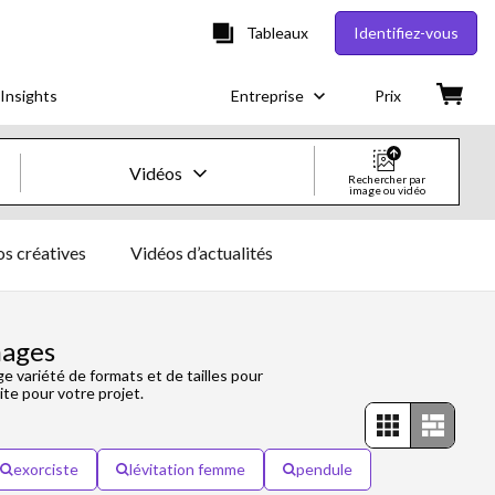
Tableaux
Identifiez-vous
Insights
Entreprise
Prix
Vidéos
Rechercher par
image ou vidéo
Images & vidéos créatives
s créatives
Vidéos d’actualités
Images
Images créatives
mages
e variété de formats et de tailles pour
Photos d'actualités
ite pour votre projet.
Vidéos
exorciste
lévitation femme
pendule
Vidéos créatives