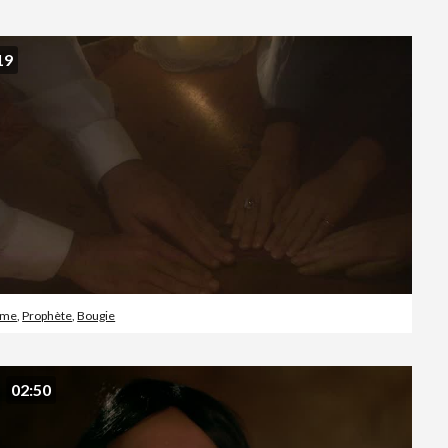
Vidéos d’actualités
19
ôme
,
Prophète
,
Bougie
02:50