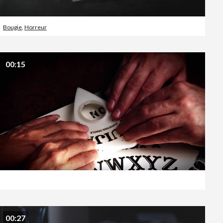
Bougie
,
Horreur
00:15
00:27