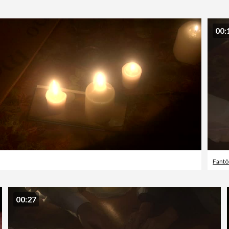
00:
Fant
00:27