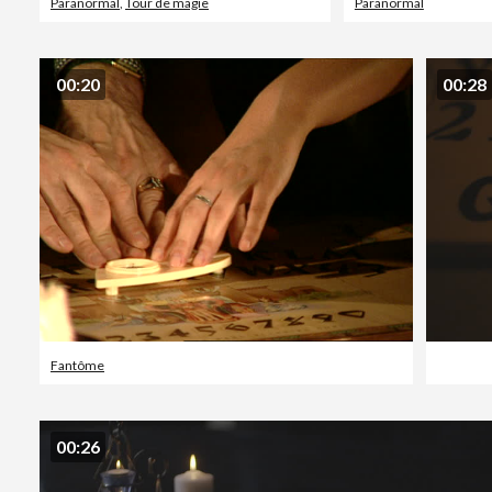
Paranormal
,
Tour de magie
Paranormal
00:20
00:28
Fantôme
00:26