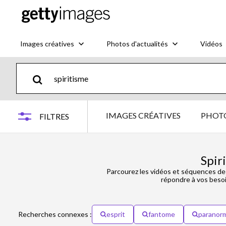
Images créatives
Photos d'actualités
Vidéos
IMAGES CRÉATIVES
PHOTO
FILTRES
Spir
Parcourez les vidéos et séquences d
répondre à vos besoi
Recherches connexes :
esprit
fantome
paranor