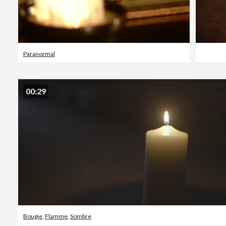
Paranormal
00:29
Bougie
,
Flamme
,
Sombre