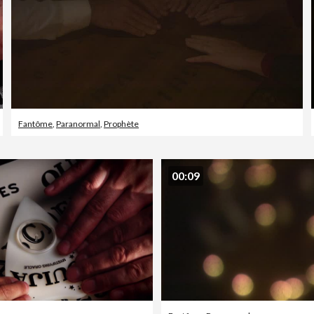
Fantôme
,
Paranormal
,
Prophète
00:09