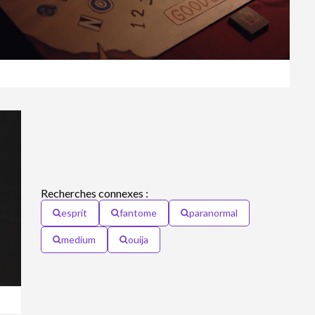
Recherches connexes :
esprit
fantome
paranormal
medium
ouija