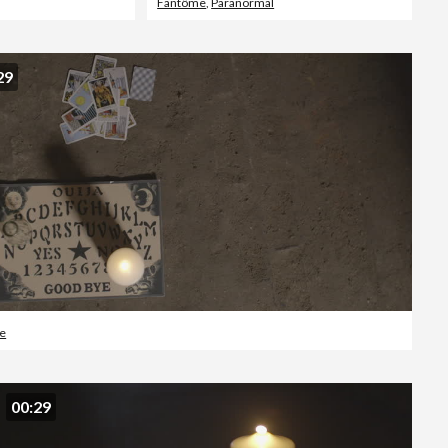
Fantôme
,
Paranormal
29
e
00:29