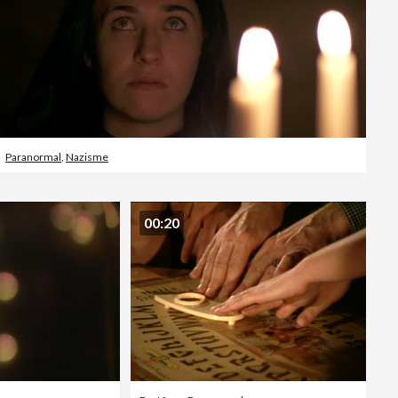
Paranormal
,
Nazisme
00:20