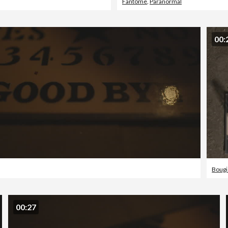
Fantôme
,
Paranormal
00:
Bougi
00:27