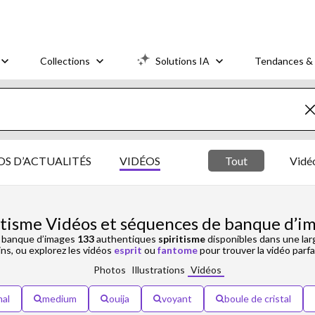
Collections
Solutions IA
Tendances & 
S D’ACTUALITÉS
VIDÉOS
Tout
Vidéo
itisme Vidéos et séquences de banque d’i
e banque d’images
133
authentiques
spiritisme
disponibles dans une larg
ns, ou explorez les vidéos
esprit
ou
fantome
pour trouver la vidéo parfa
Photos
Illustrations
Vidéos
mal
medium
ouija
voyant
boule de cristal