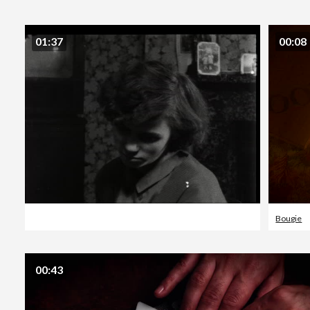
01:37
00:08
Bougie
00:43