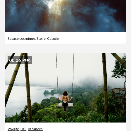
Espace cosmique
,
Étoile
,
Galaxie
00:06
Voyage
,
Bali
,
Vacances