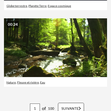
Globe terrestre
,
Planète Terre
,
Espace cosmique
00:24
Nature
,
Fleuve et rivière
,
Eau
of
100
SUIVANTE