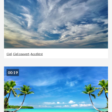
Ciel
,
Ciel couvert
,
Accéléré
00:19