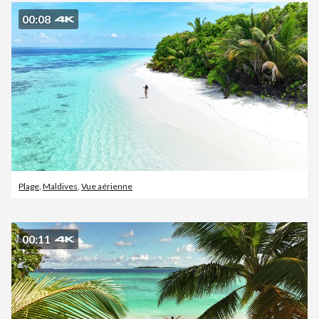
00:08
Plage
,
Maldives
,
Vue aérienne
00:11