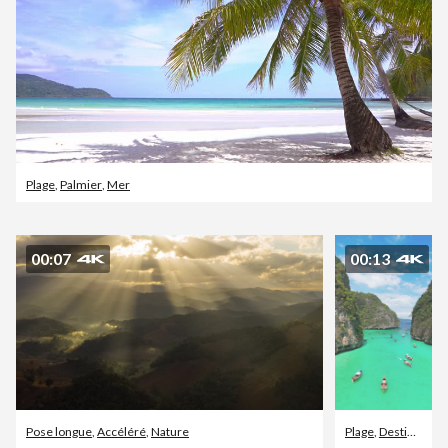
Plage
,
Palmier
,
Mer
00:07
00:13
Pose longue
,
Accéléré
,
Nature
Plage
,
Destination de voyage