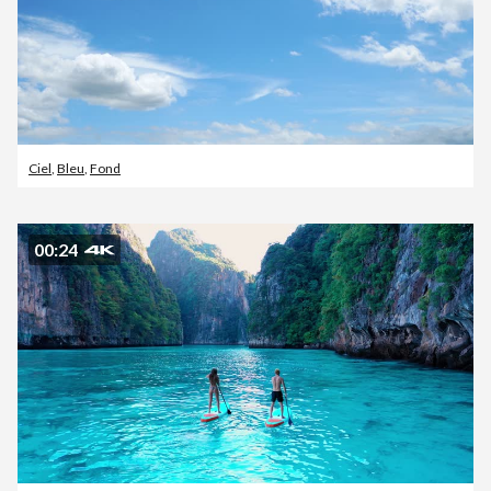
Ciel
,
Bleu
,
Fond
00:24