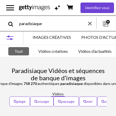
Identifiez-vous
IMAGES CRÉATIVES
PHOTOS D’ACTUA
Tout
Vidéos créatives
Vidéos d’actualités
Paradisiaque Vidéos et séquences
de banque d’images
anque d’images
758 270
authentiques
paradisiaque
disponibles dans une large variété de 
Vidéos
plage
voyage
paysage
mer
nature