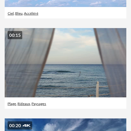
Ciel
,
Bleu
,
Accéléré
00:15
Plage
,
Rideaux
,
Paysages
00:20