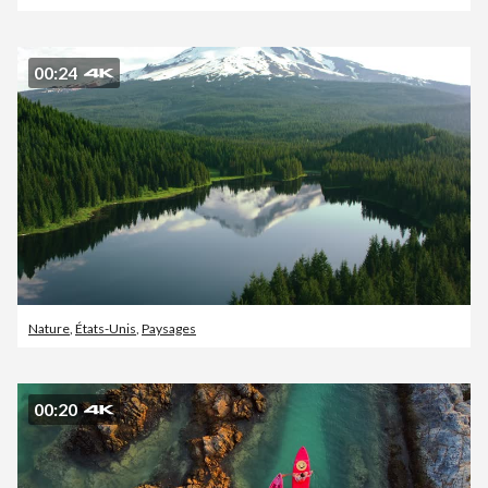
00:24
Nature
,
États-Unis
,
Paysages
00:20