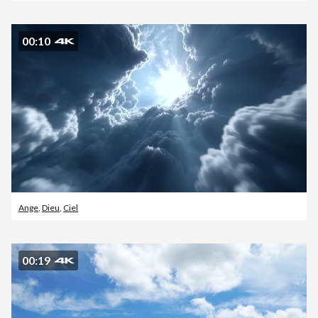
00:10
Ange
,
Dieu
,
Ciel
00:19