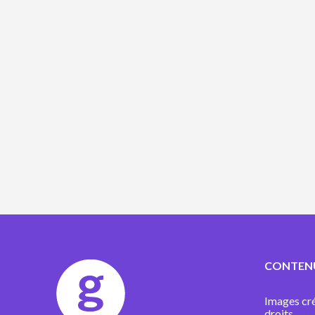
CONTEN
Images cré
droits