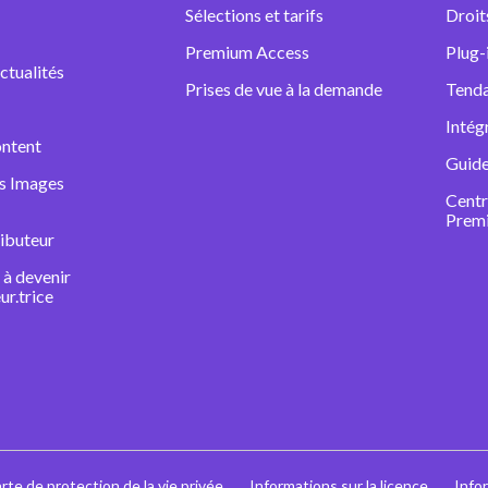
Sélections et tarifs
Droit
Premium Access
Plug-
ctualités
Prises de vue à la demande
Tenda
Intég
ntent
Guide
ns Images
Centr
Prem
ibuteur
à devenir
ur.trice
rte de protection de la vie privée
Informations sur la licence
Info