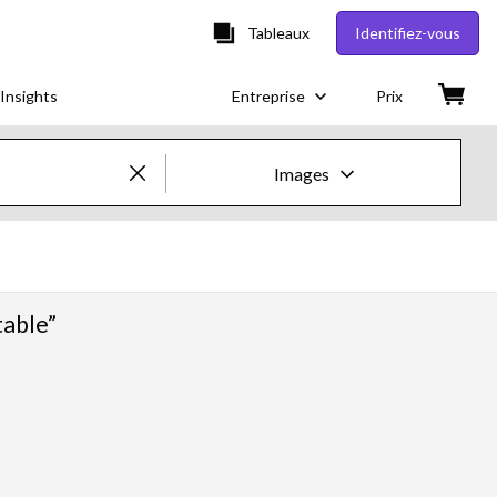
Tableaux
Identifiez-vous
Insights
Entreprise
Prix
Images
Images & vidéos créatives
Images
table”
Images créatives
Photos d'actualités
Vidéos
Vidéos créatives