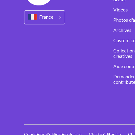
Vidéos
France
Photos d'a
Archives
Custom co
Collectio
créatives
Aide contr
Demander 
contribute
Conditions d'utilisation du site
Charte éditoriale
Cha