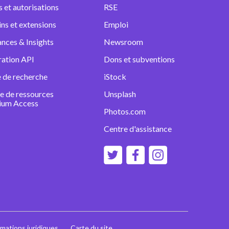
s et autorisations
RSE
ins et extensions
Emploi
nces & Insights
Newsroom
ration API
Dons et subventions
 de recherche
iStock
e de ressources
Unsplash
ium Access
Photos.com
Centre d'assistance
rmations juridiques
Carte du site