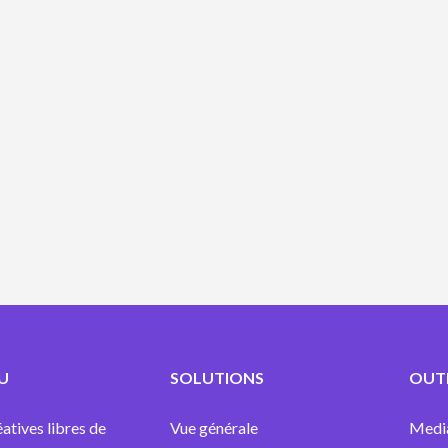
U
SOLUTIONS
OUTI
atives libres de
Vue générale
Medi