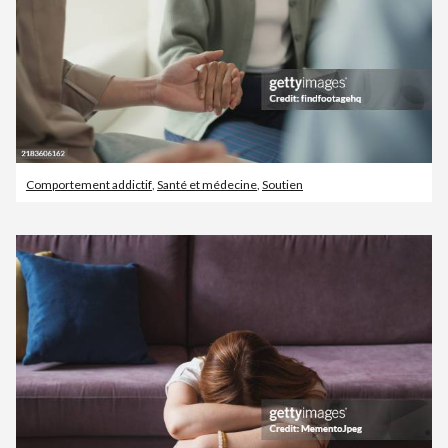
Comportement addictif
,
Santé et médecine
,
Soutien