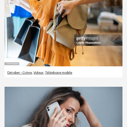
Dérober - Crime
,
Voleur
,
Téléphone mobile