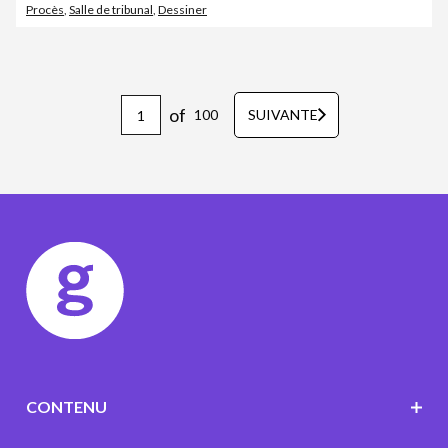
Procès
,
Salle de tribunal
,
Dessiner
of
100
SUIVANTE
CONTENU