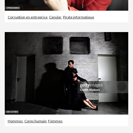
Corruption en entreprise
,
Canular
,
Pirate informatique
Hommes
,
Corps humain
,
Femmes