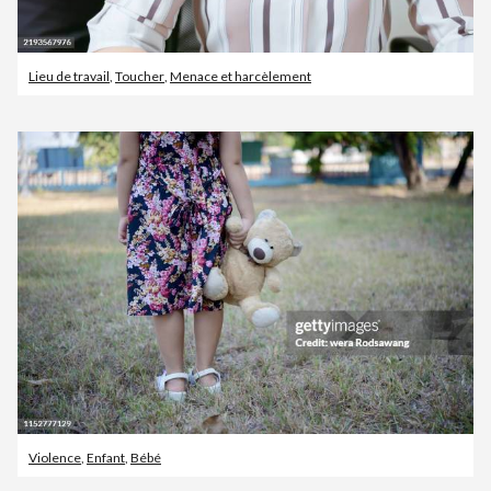
Lieu de travail
,
Toucher
,
Menace et harcèlement
Violence
,
Enfant
,
Bébé