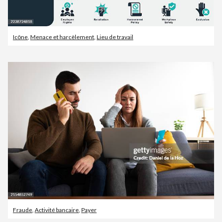
Icône
,
Menace et harcèlement
,
Lieu de travail
Fraude
,
Activité bancaire
,
Payer