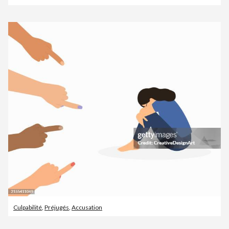
Culpabilité
,
Préjugés
,
Accusation