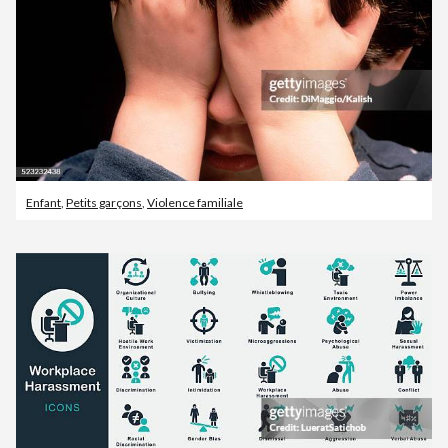
Enfant
,
Petits garçons
,
Violence familiale