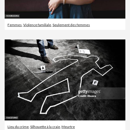
Femmes
,
Violence familiale
,
Seulement des femmes
Lieu du crime
,
Silhouette à la craie
,
Meurtre