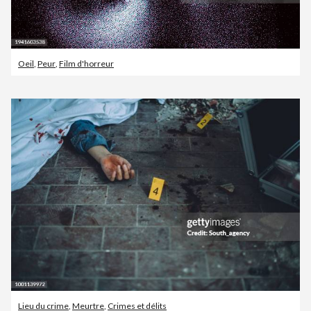
Oeil
,
Peur
,
Film d'horreur
Lieu du crime
,
Meurtre
,
Crimes et délits