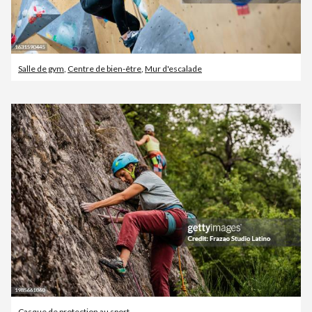
Salle de gym
,
Centre de bien-être
,
Mur d'escalade
Casque de protection au sport