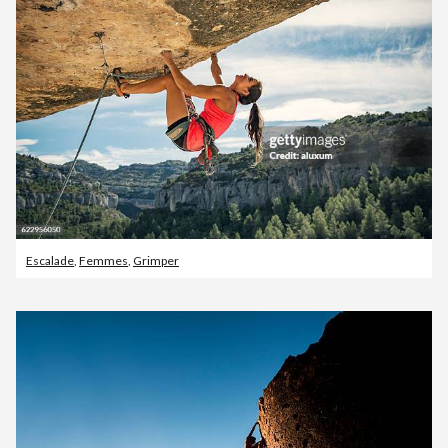
Escalade
,
Femmes
,
Grimper