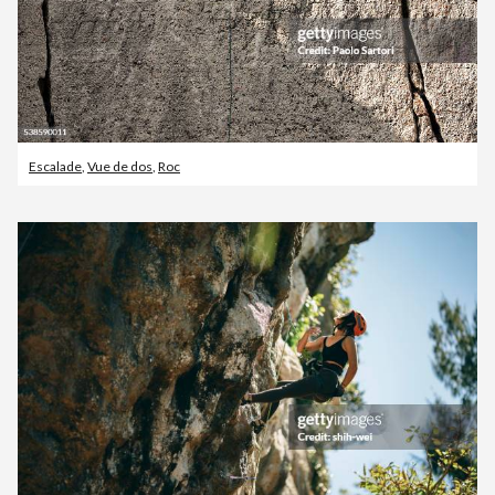
Escalade
,
Vue de dos
,
Roc