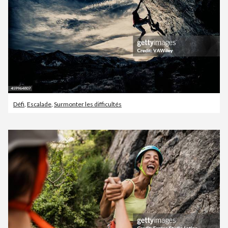
Défi
,
Escalade
,
Surmonter les difficultés