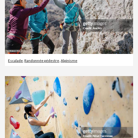
Escalade
,
Randonnée pédestre
,
Alpinisme