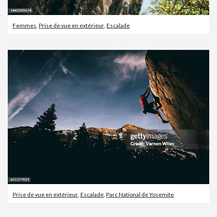
Femmes
,
Prise de vue en extérieur
,
Escalade
Prise de vue en extérieur
,
Escalade
,
Parc National de Yosemite