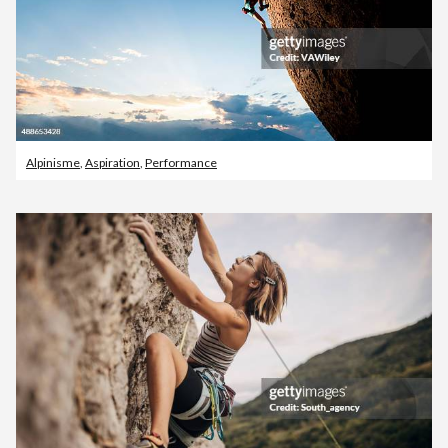
Alpinisme
,
Aspiration
,
Performance