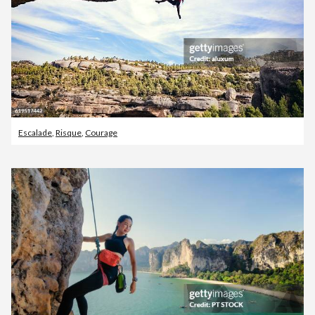
Escalade
,
Risque
,
Courage