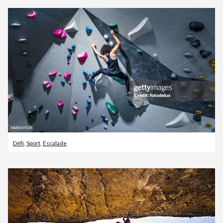
Défi
,
Sport
,
Escalade