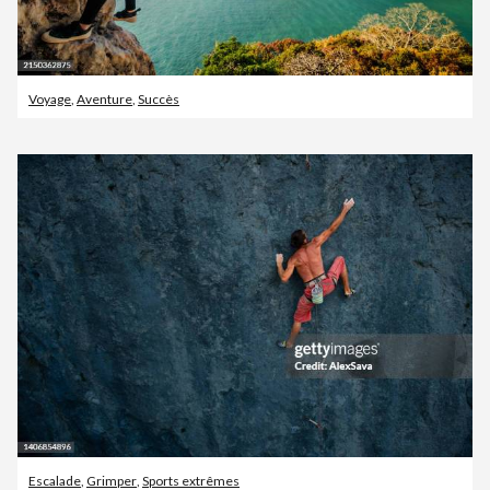
Voyage
,
Aventure
,
Succès
Escalade
,
Grimper
,
Sports extrêmes