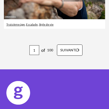
Troisième âge
,
Escalade
,
Style de vie
of
100
SUIVANTE