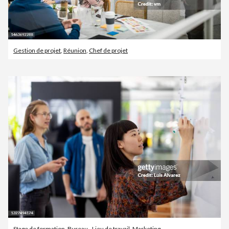
Gestion de projet
,
Réunion
,
Chef de projet
Stage de formation
,
Bureau - Lieu de travail
,
Marketing