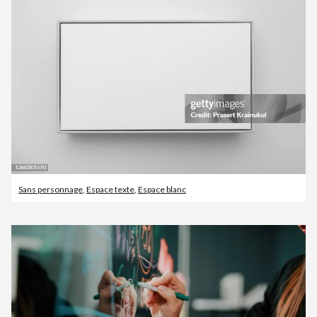
Sans personnage
,
Espace texte
,
Espace blanc