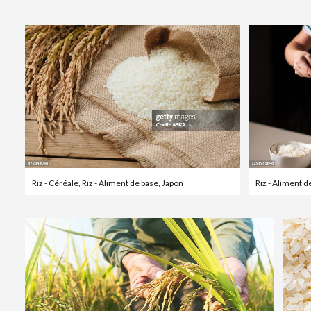
Riz - Céréale
,
Riz - Aliment de base
,
Japon
Riz - Aliment d