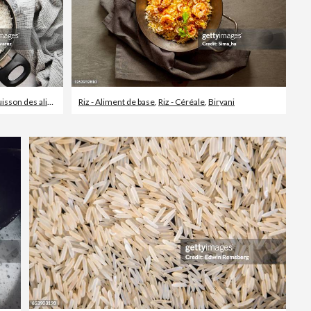
on des aliments
Riz - Aliment de base
,
Riz - Céréale
,
Biryani