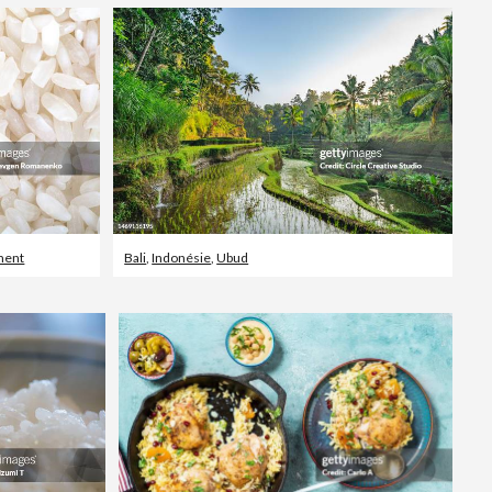
ment
Bali
,
Indonésie
,
Ubud