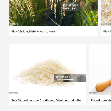
Riz - Céréale
,
Rizière
,
Agriculture
Riz -
Riz - Aliment de base
,
Fond blanc
,
Objet ou sujet détouré
Riz - Aliment d