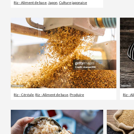
Riz - Aliment de base
,
Japon
,
Culture japonaise
Riz - Céréale
,
Riz - Aliment de base
,
Produire
Riz - A