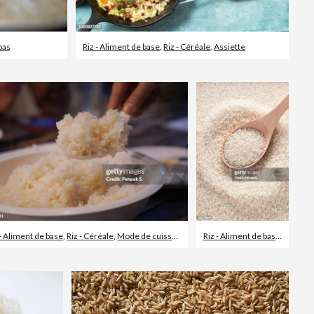
pas
Riz - Aliment de base
,
Riz - Céréale
,
Assiette
 - Aliment de base
,
Riz - Céréale
,
Mode de cuisson des aliments
Riz - Aliment de base
,
Riz - Cé