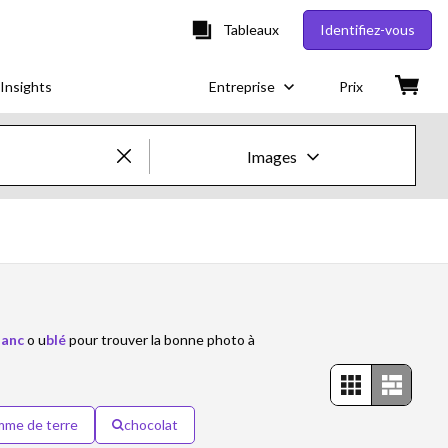
Tableaux
Identifiez-vous
Insights
Entreprise
Prix
Images
Images & vidéos créatives
Images
Images créatives
lanc
o u
blé
pour trouver la bonne photo à
Photos d'actualités
Vidéos
me de terre
chocolat
Vidéos créatives