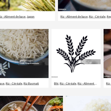
iz - Aliment de base
,
Japon
Riz - Aliment de base
,
Riz - Céréale
,
Re
base
,
Riz - Céréale
,
Riz Basmati
Blé
,
Riz - Céréale
,
Riz - Aliment de base
Riz