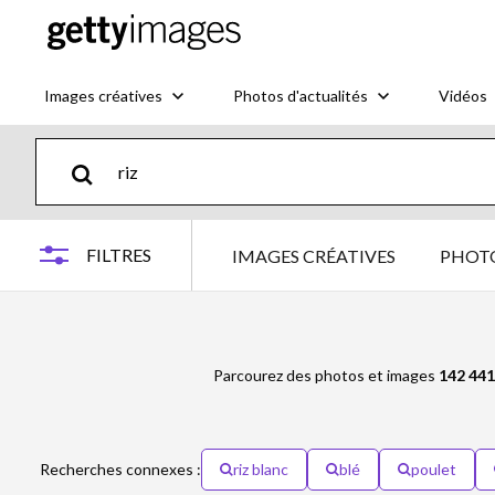
Images créatives
Photos d'actualités
Vidéos
FILTRES
IMAGES CRÉATIVES
PHOTO
Parcourez des photos et images
142 441
Recherches connexes :
riz blanc
blé
poulet