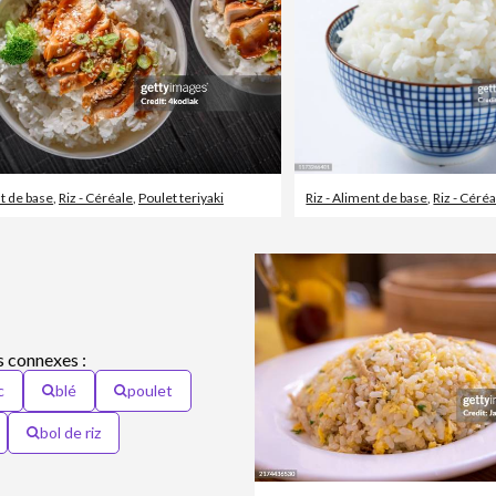
nt de base
,
Riz - Céréale
,
Poulet teriyaki
Riz - Aliment de base
,
Riz - Céré
 connexes :
c
blé
poulet
bol de riz