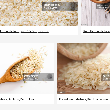
 Aliment de base
,
Riz - Céréale
,
Texture
Riz - Aliment de bas
e base
,
Riz brun
,
Fond blanc
Riz - Aliment de base
,
Riz blanc
,
Aliment