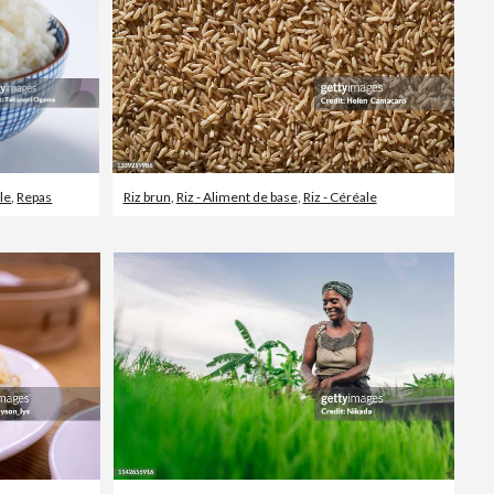
ale
,
Repas
Riz brun
,
Riz - Aliment de base
,
Riz - Céréale