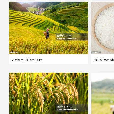
Vietnam
,
Rizière
,
Sa Pa
Riz - Aliment d