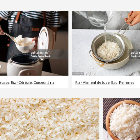
e base
,
Riz - Céréale
,
Cuiseur à riz
Riz - Aliment de base
,
Eau
,
Femmes