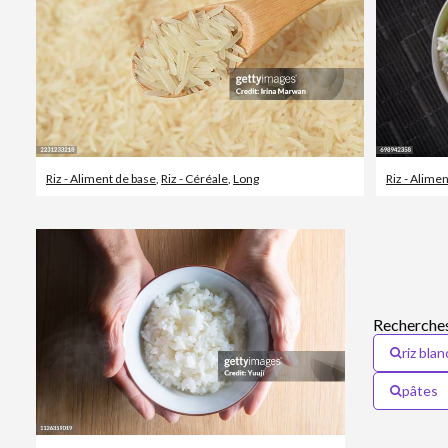
Riz - Aliment de base
,
Riz - Céréale
,
Long
Riz - Alime
Recherches
riz blan
pâtes