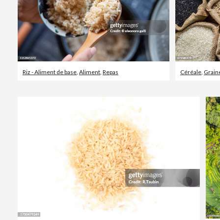
Riz - Aliment de base
,
Aliment
,
Repas
Céréale
,
Grain