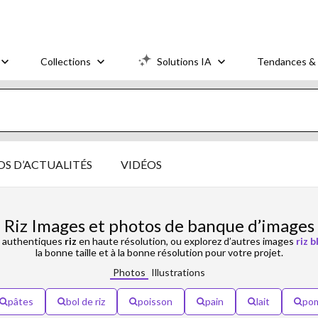
Collections
Solutions IA
Tendances & 
S D’ACTUALITÉS
VIDÉOS
Riz Images et photos de banque d’images
authentiques
riz
en haute résolution, ou explorez d’autres images
riz b
la bonne taille et à la bonne résolution pour votre projet.
Photos
Illustrations
pâtes
bol de riz
poisson
pain
lait
pom