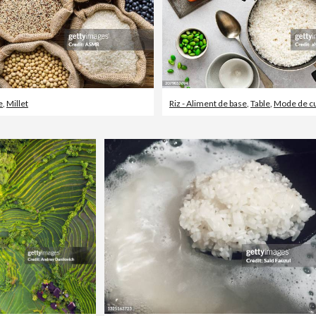
e
,
Millet
Riz - Aliment de base
,
Table
,
Mode de cuiss