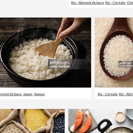
Riz - Aliment de base
,
Riz - Céréale
,
Chi
liment de base
,
Japon
,
Vapeur
Riz - Céréale
,
Riz - Aliment 