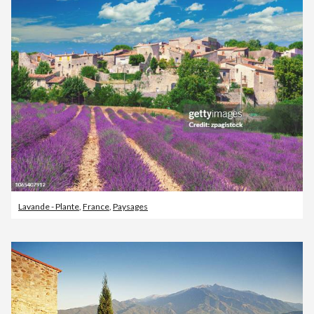
Lavande - Plante
,
France
,
Paysages