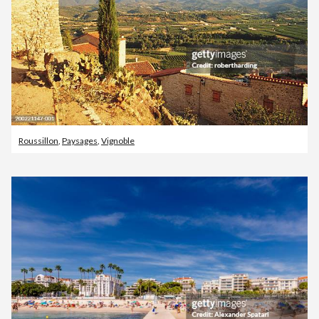
Roussillon
,
Paysages
,
Vignoble