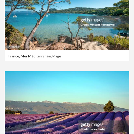
France
,
Mer Méditerranée
,
Plage