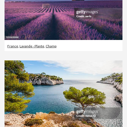
France
,
Lavande - Plante
,
Champ