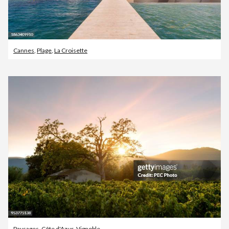
Cannes
,
Plage
,
La Croisette
Paysages
,
Côte d'Azur
,
Vignoble