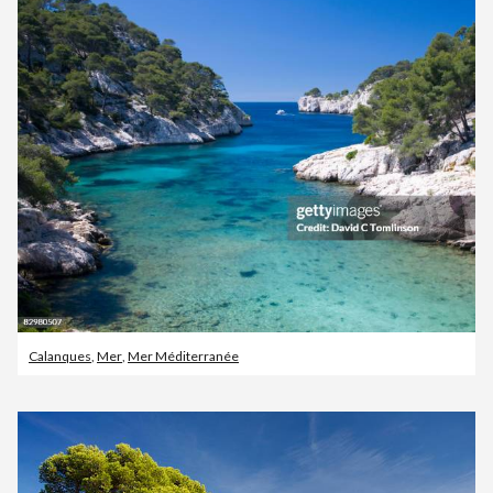
Calanques
,
Mer
,
Mer Méditerranée