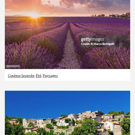
Couleur lavande
,
Été
,
Paysages