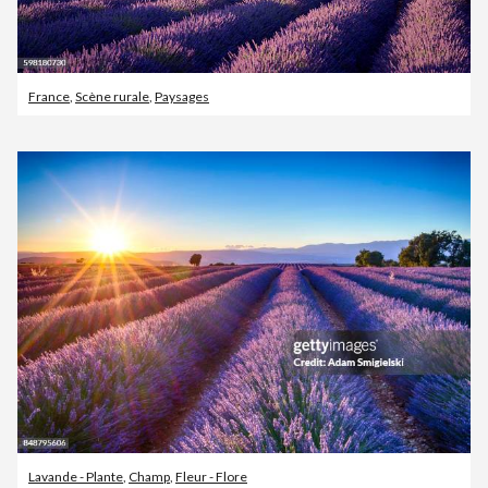
France
,
Scène rurale
,
Paysages
Lavande - Plante
,
Champ
,
Fleur - Flore