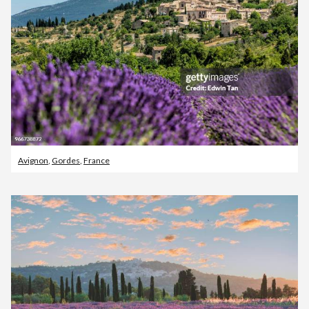
Avignon
,
Gordes
,
France