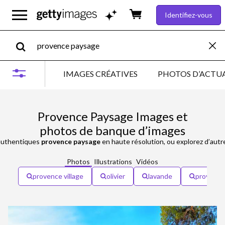
Identifiez-vous
IMAGES CRÉATIVES
PHOTOS D’ACTUA
Provence Paysage Images et
photos de banque d’images
uthentiques
provence paysage
en haute résolution, ou explorez d’aut
Photos
Illustrations
Vidéos
provence village
olivier
lavande
provence 