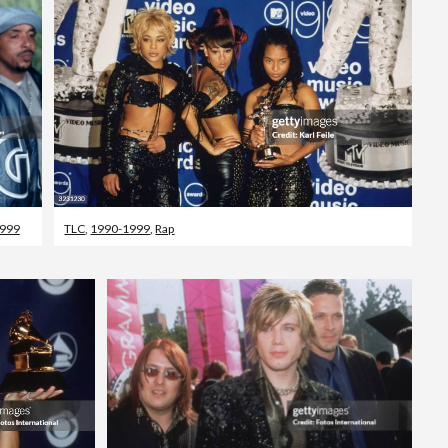
999
TLC
,
1990-1999
,
Rap