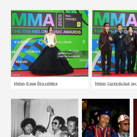
Melon
,
K-pop
,
Être célèbre
Melon
,
Corée du Sud
,
Jay