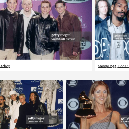
Lachey
Snoop Dogg
,
1990-1