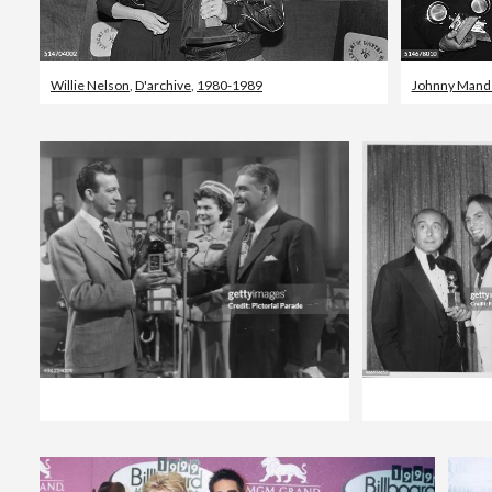
Willie Nelson
,
D'archive
,
1980-1989
Johnny Mand