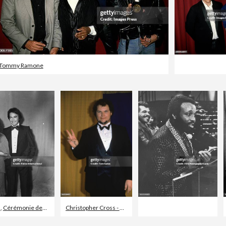
Tommy Ramone
d
,
Cérémonie des Oscars
,
Statuette des Oscars
Christopher Cross - Musicien
,
Nord