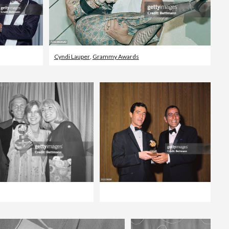
Cyndi Lauper
,
Grammy Awards