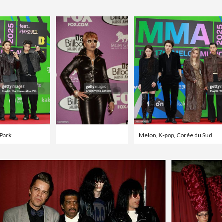
 Park
Melon
,
K-pop
,
Corée du Sud