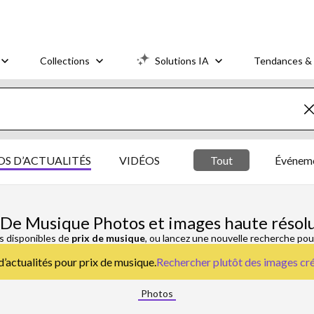
Collections
Solutions IA
Tendances & 
S D’ACTUALITÉS
VIDÉOS
Tout
Événeme
 De Musique Photos et images haute résol
s disponibles de
prix de musique
, ou lancez une nouvelle recherche pou
d’actualités pour prix de musique.
Rechercher plutôt des
images cré
Photos