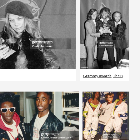
Grammy Awards
,
The Bee Gees
,