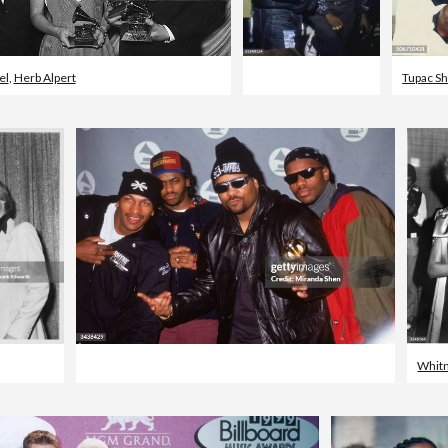
el
,
Herb Alpert
Tupac S
Whit