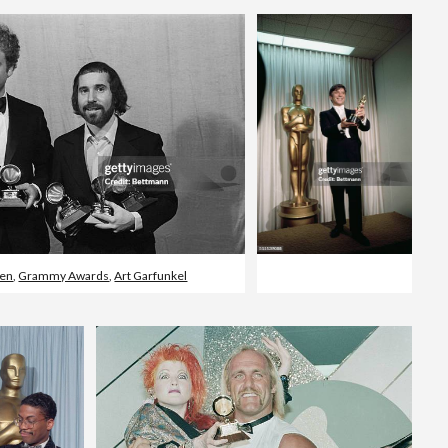
ien
,
Grammy Awards
,
Art Garfunkel