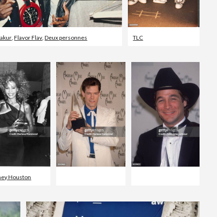
hakur
,
Flavor Flav
,
Deux personnes
TLC
ney Houston