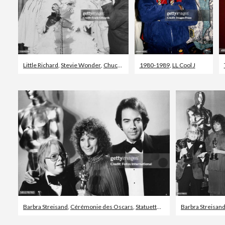
Little Richard
,
Stevie Wonder
,
Chuck Berry - Musicien
1980-1989
,
LL Cool J
Barbra Streisand
,
Cérémonie des Oscars
,
Statuette des Oscars
Barbra Streisan