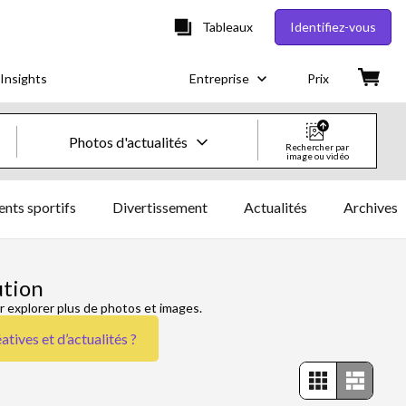
Tableaux
Identifiez-vous
Insights
Entreprise
Prix
Photos d'actualités
Rechercher par
image ou vidéo
Images & vidéos créatives
nts sportifs
Divertissement
Actualités
Archives
Images
Images créatives
ution
r explorer plus de photos et images.
Photos d'actualités
atives et d’actualités
?
Vidéos
Vidéos créatives