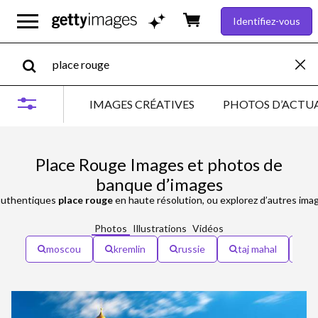
Identifiez-vous
IMAGES CRÉATIVES
PHOTOS D’ACTUA
Place Rouge Images et photos de
banque d’images
uthentiques
place rouge
en haute résolution, ou explorez d’autres im
Photos
Illustrations
Vidéos
moscou
kremlin
russie
taj mahal
l