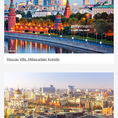
Moscou
,
Ville - Milieu urbain
,
Kremlin