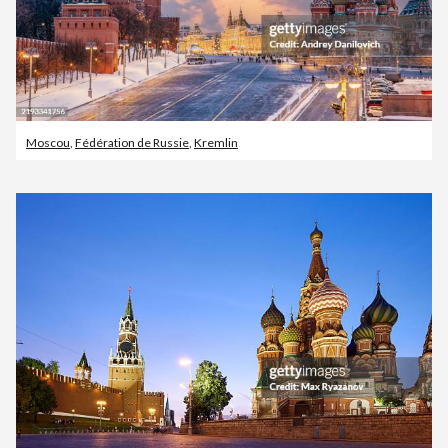
Moscou
,
Fédération de Russie
,
Kremlin