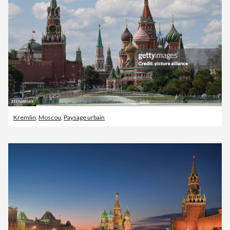
Kremlin
,
Moscou
,
Paysage urbain