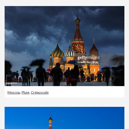
Moscou
,
Pluie
,
Crépuscule