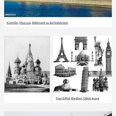
Kremlin
,
Moscou
,
Bâtiment vu de l'extérieur
Tour Eiffel
,
Big Ben
,
Objet gravé