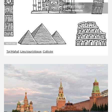
Taj Mahal
,
Lieu touristique
,
Colisée