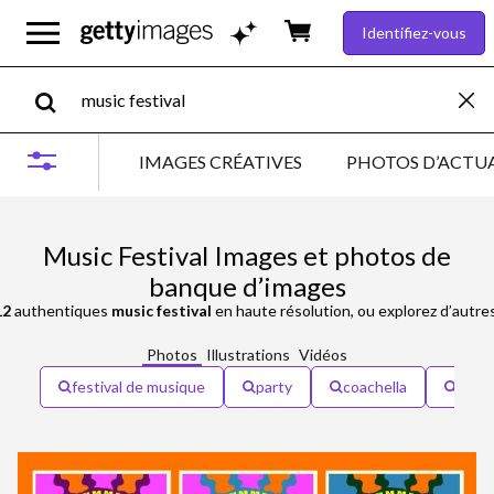
Identifiez-vous
IMAGES CRÉATIVES
PHOTOS D’ACTUA
Music Festival Images et photos de
banque d’images
12
authentiques
music festival
en haute résolution, ou explorez d’autr
Photos
Illustrations
Vidéos
festival de musique
party
coachella
gard