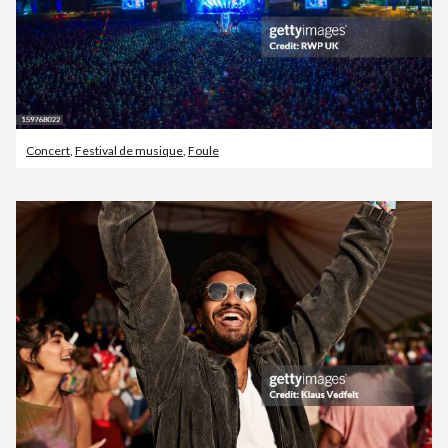
Concert
,
Festival de musique
,
Foule