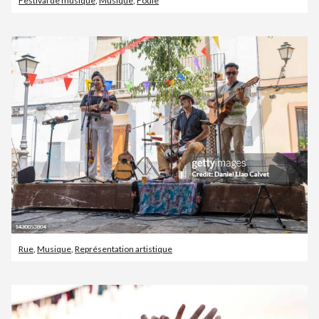
Festival de musique
,
Musique
,
Foule
Rue
,
Musique
,
Représentation artistique