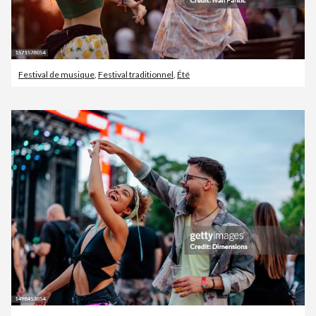
Festival de musique
,
Festival traditionnel
,
Été