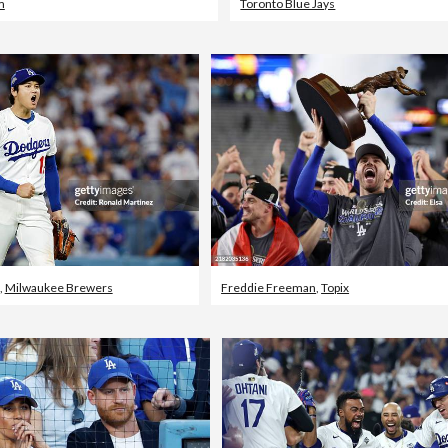
m
Toronto Blue Jays
,
Milwaukee Brewers
Freddie Freeman
,
Topix