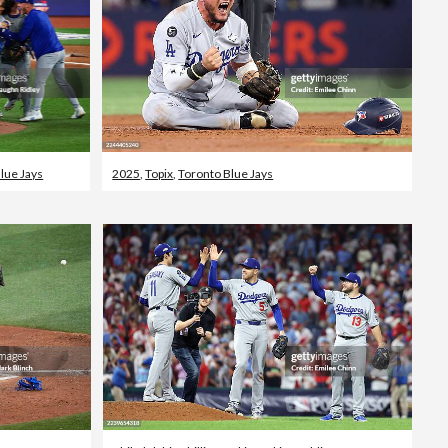
lue Jays
2025
,
Topix
,
Toronto Blue Jays