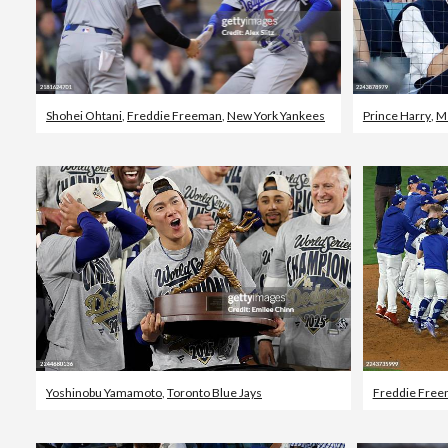
Shohei Ohtani
,
Freddie Freeman
,
New York Yankees
Prince Harry
,
Me
Yoshinobu Yamamoto
,
Toronto Blue Jays
Freddie Fre