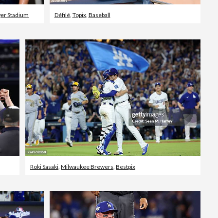
er Stadium
Défilé
,
Topix
,
Baseball
Roki Sasaki
,
Milwaukee Brewers
,
Bestpix