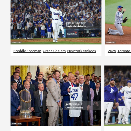
Freddie Freeman
,
Grand Chelem
,
New York Yankees
2025
,
Toronto 