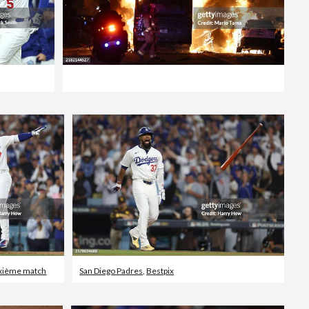
xième match
San Diego Padres
,
Bestpix