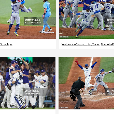
Blue Jays
Yoshinobu Yamamoto
,
Topix
,
Toronto B