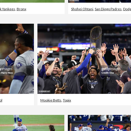
k Yankees
,
Bronx
Shohei Ohtani
,
San Diego Padres
,
Dodg
ol
Mookie Betts
,
Topix