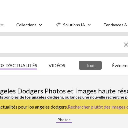
Collections
Solutions IA
Tendances & 
S D’ACTUALITÉS
VIDÉOS
Tout
Événeme
geles Dodgers Photos et images haute rés
disponibles de
los angeles dodgers
, ou lancez une nouvelle recherche p
actualités pour los angeles dodgers.
Rechercher plutôt des
images c
Photos