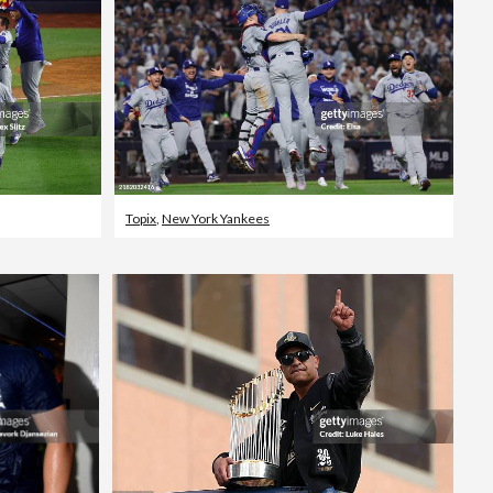
Topix
,
New York Yankees