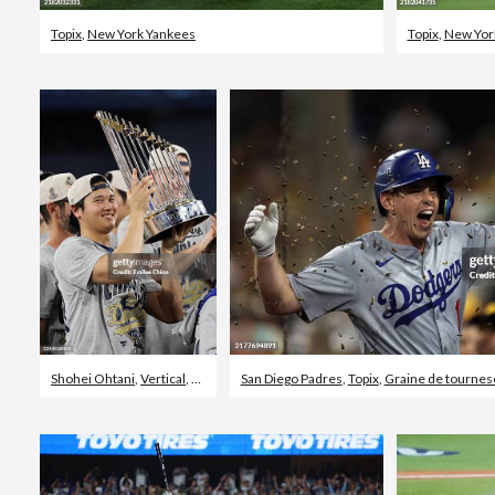
Topix
,
New York Yankees
Topix
,
New Yor
Shohei Ohtani
,
Vertical
,
Toronto Blue Jays
San Diego Padres
,
Topix
,
Graine de tournes