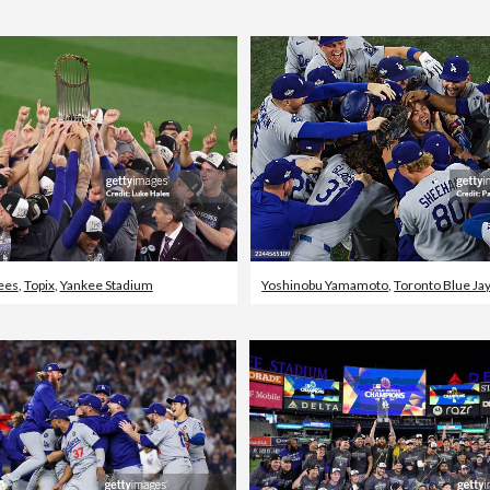
ees
,
Topix
,
Yankee Stadium
Yoshinobu Yamamoto
,
Toronto Blue Ja