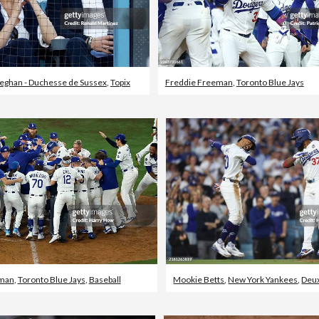
ghan - Duchesse de Sussex
,
Topix
Freddie Freeman
,
Toronto Blue Jays
eman
,
Toronto Blue Jays
,
Baseball
Mookie Betts
,
New York Yankees
,
Deu