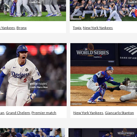
 Yankees
,
Bronx
Topix
,
New York Yankees
man
,
Grand Chelem
,
Premier match
New York Yankees
,
Giancarlo Stanton