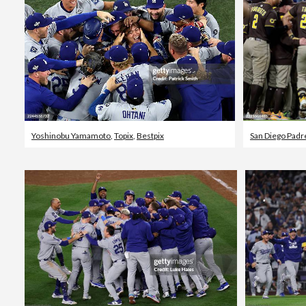
Yoshinobu Yamamoto
,
Topix
,
Bestpix
San Diego Padr