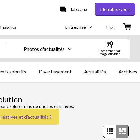
Tableaux
Identifiez-vous
Insights
Entreprise
Prix
Photos d'actualités
Rechercher par
image ou vidéo
Images & vidéos créatives
nts sportifs
Divertissement
Actualités
Archives
Images
Images créatives
olution
our explorer plus de photos et images.
Photos d'actualités
réatives et d’actualités
?
Vidéos
Vidéos créatives