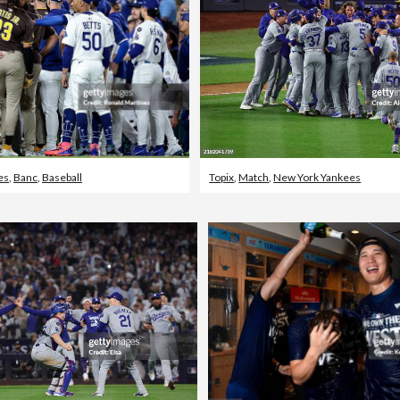
es
,
Banc
,
Baseball
Topix
,
Match
,
New York Yankees