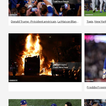
Donald Trump - Président américain
,
La Maison Blanche
,
Mark Walter
Topix
,
New York
Freddie Free