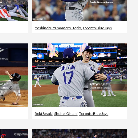
Yoshinobu Yamamoto
,
Topix
,
Toronto Blue Jays
Roki Sasaki
,
Shohei Ohtani
,
Toronto Blue Jays