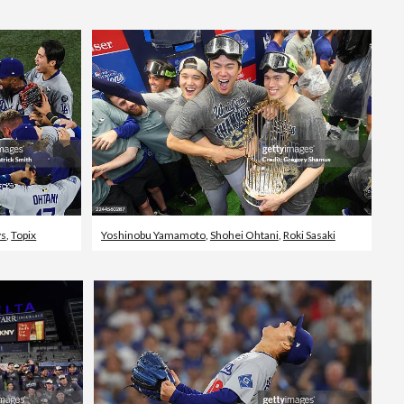
Vidéos d’actualités
ys
,
Topix
Yoshinobu Yamamoto
,
Shohei Ohtani
,
Roki Sasaki