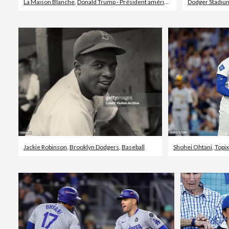
La Maison Blanche
,
Donald Trump - Président américain
Dodger Stadiu
Jackie Robinson
,
Brooklyn Dodgers
,
Baseball
Shohei Ohtani
,
Topix