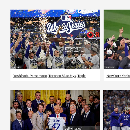
Yoshinobu Yamamoto
,
Toronto Blue Jays
,
Topix
New York Yank