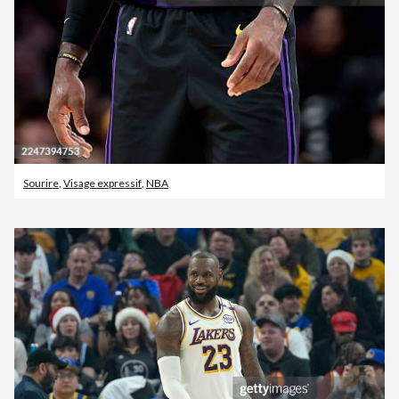
Sourire
,
Visage expressif
,
NBA