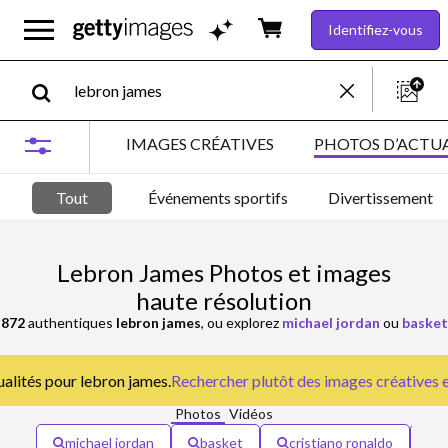
Identifiez-vous
IMAGES CRÉATIVES
PHOTOS D’ACTUA
Tout
Événements sportifs
Divertissement
Lebron James Photos et images
haute résolution
 872
authentiques
lebron james
, ou explorez
michael jordan
ou
basket
ualités pour lebron james.
Rechercher plutôt des
images créatives e
Photos
Vidéos
michael jordan
basket
cristiano ronaldo
j