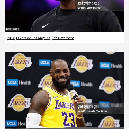
NBA
,
Lakers de Los Angeles
,
Échauffement