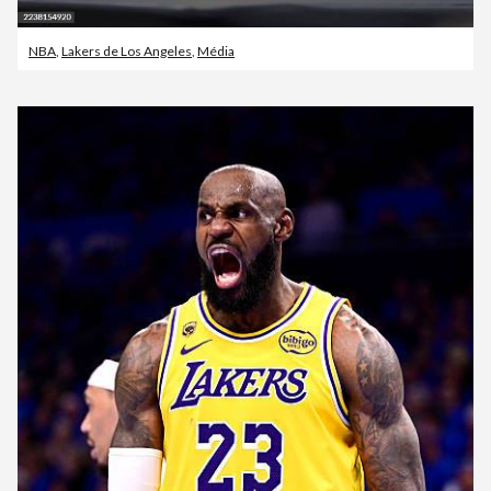
NBA
,
Lakers de Los Angeles
,
Média