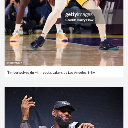
Timberwolves du Minnesota
,
Lakers de Los Angeles
,
NBA