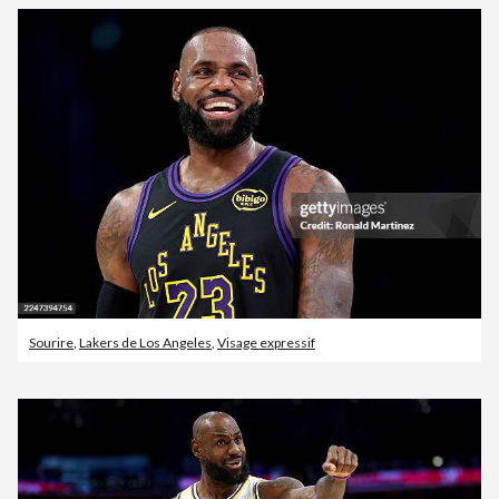
Sourire
,
Lakers de Los Angeles
,
Visage expressif