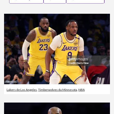
Lakers de Los Angeles
,
Timberwolves du Minnesota
,
NBA