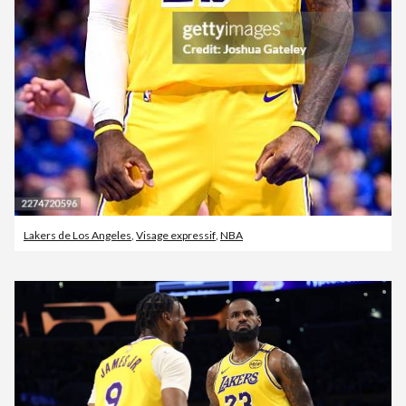
Lakers de Los Angeles
,
Visage expressif
,
NBA