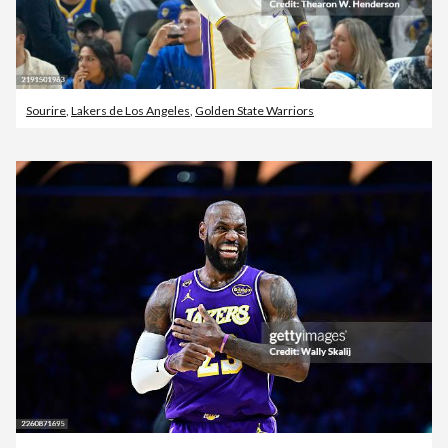
Sourire
,
Lakers de Los Angeles
,
Golden State Warriors