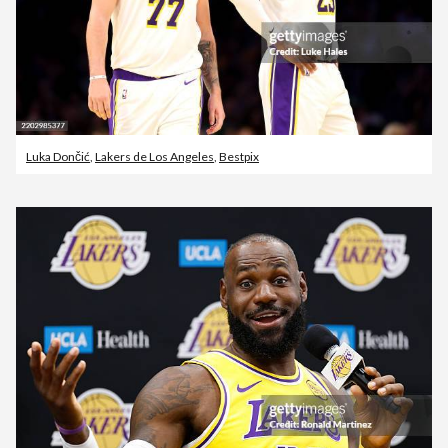
Luka Dončić
,
Lakers de Los Angeles
,
Bestpix