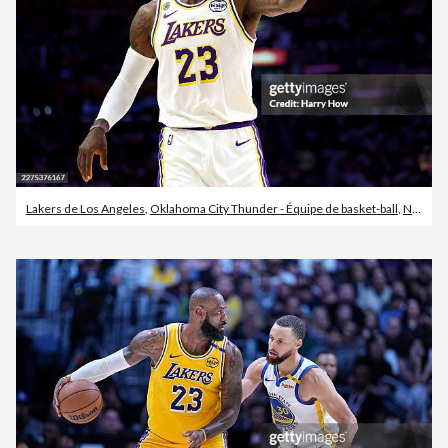
Lakers de Los Angeles
,
Oklahoma City Thunder - Équipe de basket-ball
,
NBA