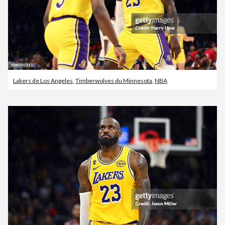
Lakers de Los Angeles
,
Timberwolves du Minnesota
,
NBA