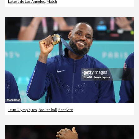
Lakers de Los Angeles
,
Match
Jeux Olympiques
,
Basket-ball
,
Festivité