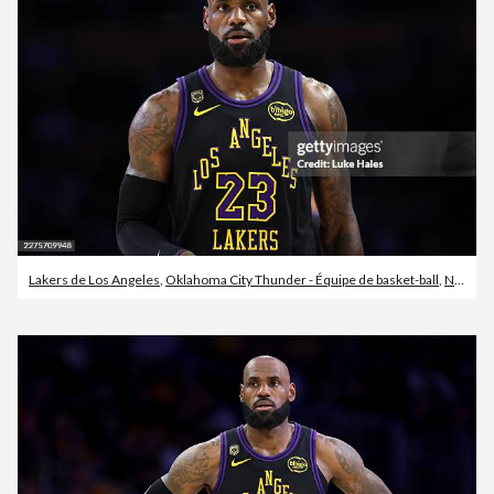
Lakers de Los Angeles
,
Oklahoma City Thunder - Équipe de basket-ball
,
NBA