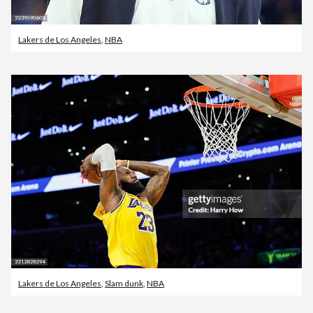
Lakers de Los Angeles
,
NBA
Lakers de Los Angeles
,
Slam dunk
,
NBA