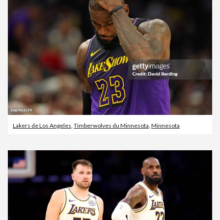
Lakers de Los Angeles
,
Timberwolves du Minnesota
,
Minnesota