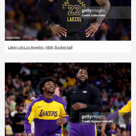
Lakers de Los Angeles
,
NBA
,
Basket-ball