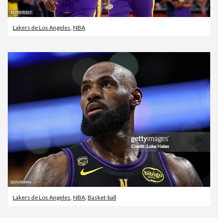
Lakers de Los Angeles
,
NBA
Lakers de Los Angeles
,
NBA
,
Basket-ball