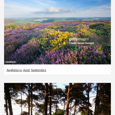
Angleterre
,
Août
,
Septembre