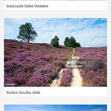
Scène rurale
,
Enfant
,
Montagne
Bruyère
,
Pays-Bas
,
Violet