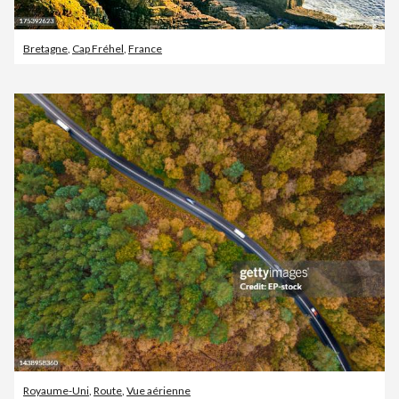
Bretagne
,
Cap Fréhel
,
France
Royaume-Uni
,
Route
,
Vue aérienne