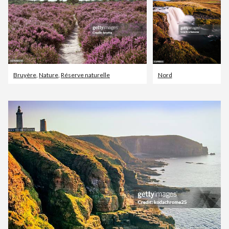
Bruyère
,
Nature
,
Réserve naturelle
Nord