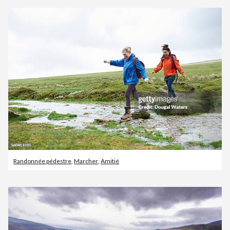
Randonnée pédestre
,
Marcher
,
Amitié