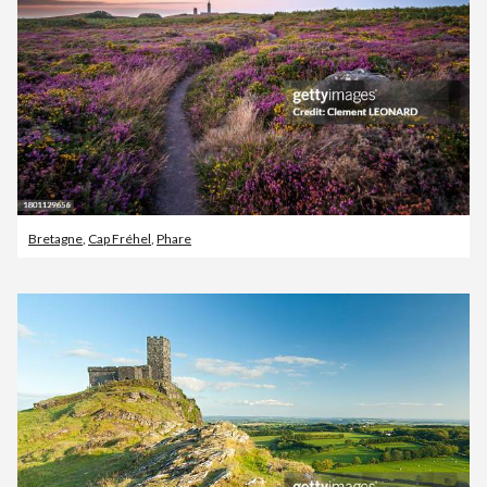
Bretagne
,
Cap Fréhel
,
Phare