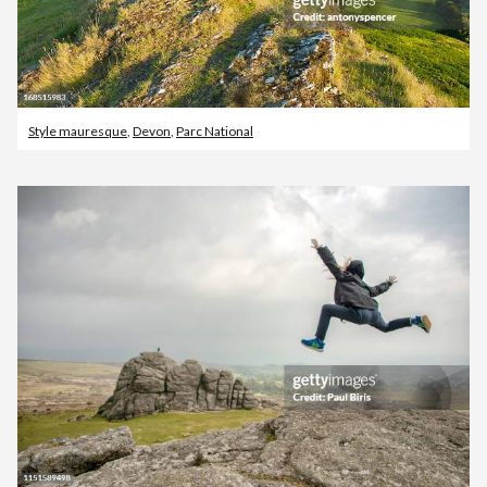
Style mauresque
,
Devon
,
Parc National