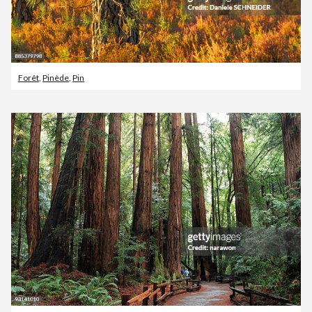
Forêt
,
Pinède
,
Pin