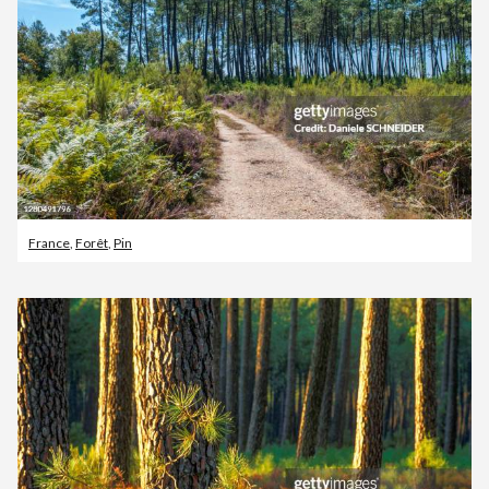
France
,
Forêt
,
Pin