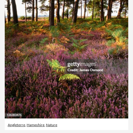
Angleterre
,
Hampshire
,
Nature