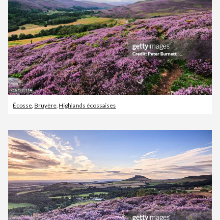
Écosse
,
Bruyère
,
Highlands écossaises