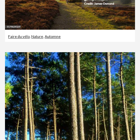
Faire du vélo
,
Nature
,
Automne