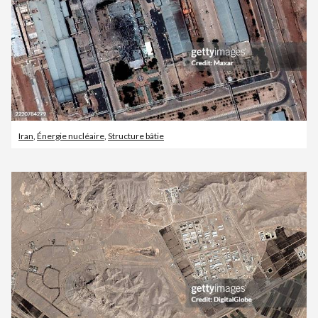
Iran
,
Énergie nucléaire
,
Structure bâtie