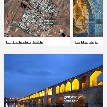
Iran
,
Structure bâtie
,
Satellite
Iran
,
Mosquée
,
Architecture