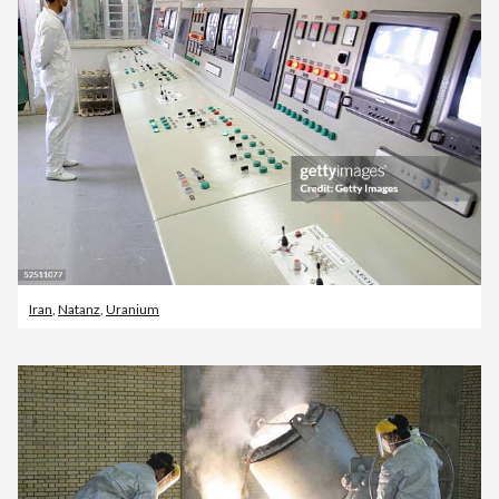
Iran
,
Natanz
,
Uranium