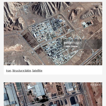
Iran
,
Structure bâtie
,
Satellite