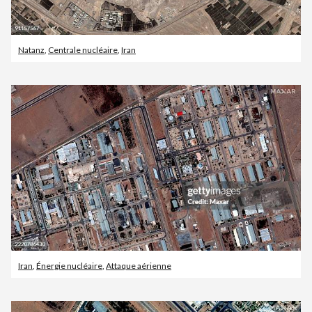
Natanz
,
Centrale nucléaire
,
Iran
Iran
,
Énergie nucléaire
,
Attaque aérienne