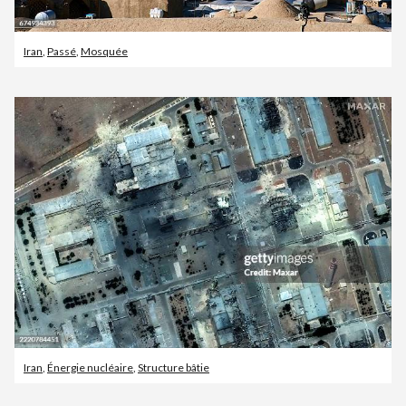
Iran
,
Passé
,
Mosquée
Iran
,
Énergie nucléaire
,
Structure bâtie