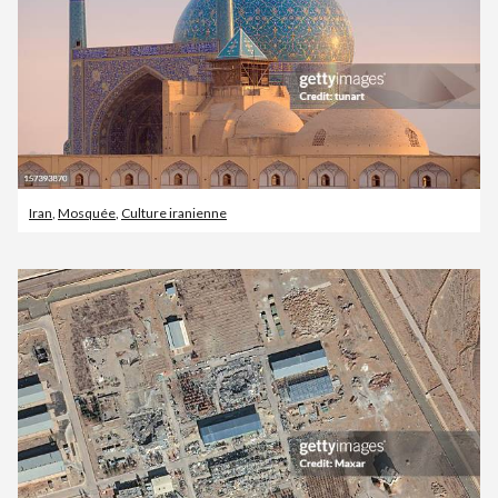
Iran
,
Mosquée
,
Culture iranienne