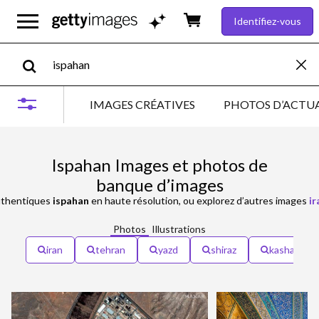
Identifiez-vous
IMAGES CRÉATIVES
PHOTOS D’ACTUA
Ispahan Images et photos de
banque d’images
thentiques
ispahan
en haute résolution, ou explorez d’autres images
ir
Photos
Illustrations
iran
tehran
yazd
shiraz
kashan