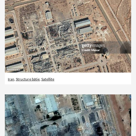
Iran
,
Structure bâtie
,
Satellite