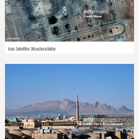
Iran
,
Satellite
,
Structure bâtie