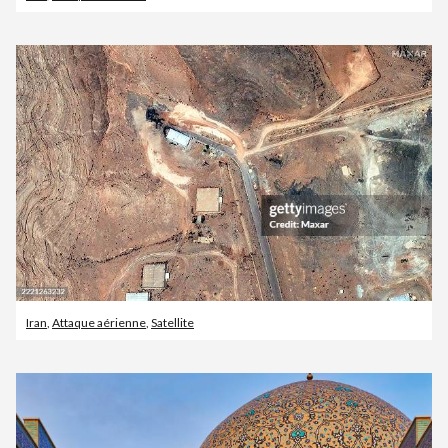
Iran
,
Attaque aérienne
,
Satellite