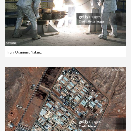
Iran
,
Uranium
,
Natanz