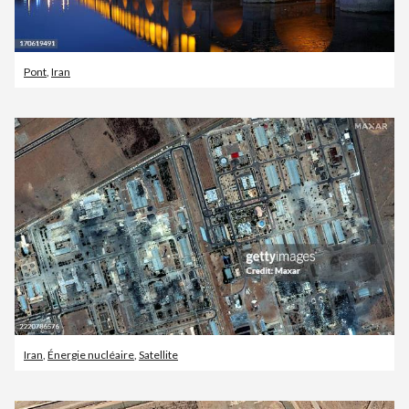
Pont
,
Iran
Iran
,
Énergie nucléaire
,
Satellite