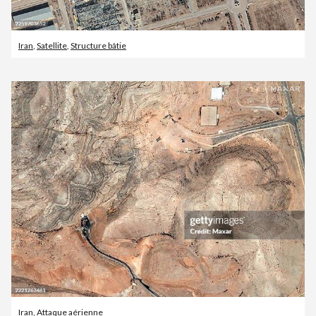
Iran
,
Satellite
,
Structure bâtie
Iran
,
Attaque aérienne