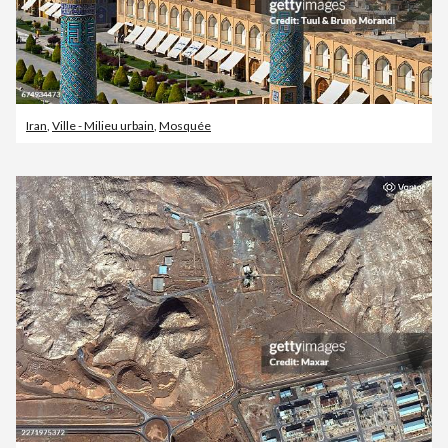
Iran
,
Ville - Milieu urbain
,
Mosquée