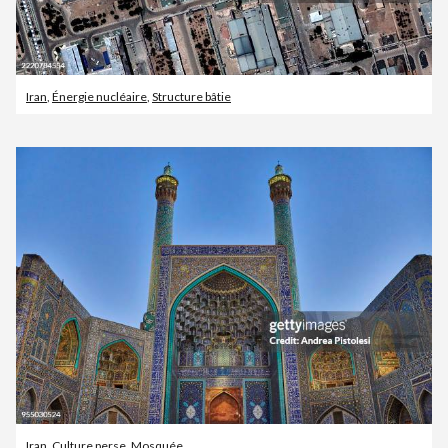
Iran
,
Énergie nucléaire
,
Structure bâtie
Iran
,
Culture perse
,
Mosquée