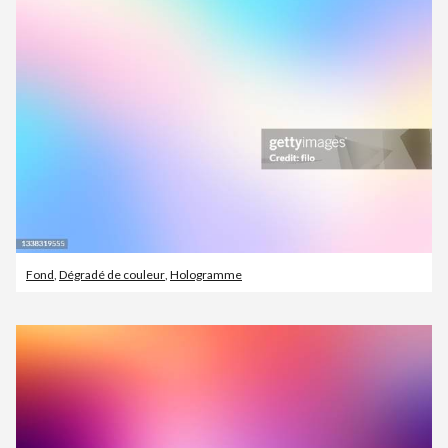
Fond
,
Dégradé de couleur
,
Hologramme