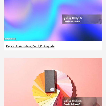
Dégradé de couleur
,
Fond
,
État liquide