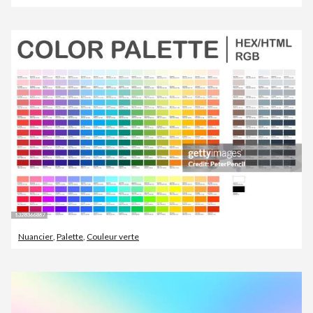
Nuancier
,
Palette
,
Couleur verte