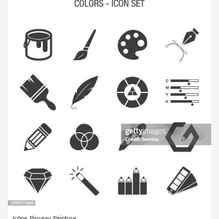
Icône
,
Pinceau
,
Peinture