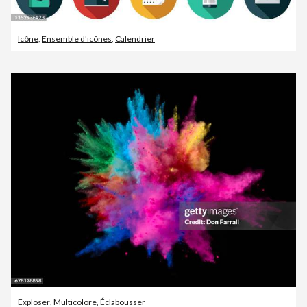
Icône
,
Ensemble d'icônes
,
Calendrier
Exploser
,
Multicolore
,
Éclabousser