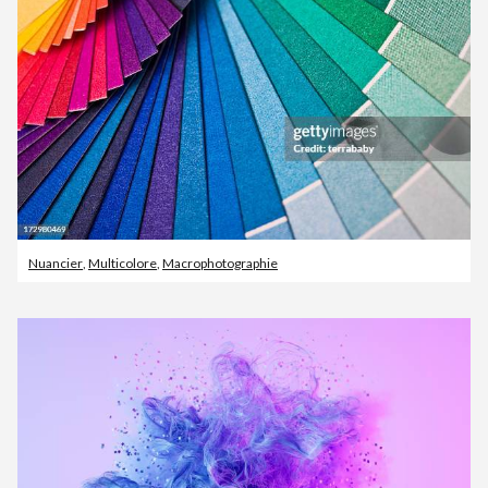
Nuancier
,
Multicolore
,
Macrophotographie