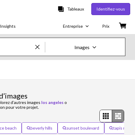
Tableaux
Identifiez-vous
Insights
Entreprise
Prix
Images
Images & vidéos créatives
Images
Images créatives
d’images
plorez d’autres images
los angeles
o
Photos d'actualités
ion pour votre projet.
Vidéos
ice beach
beverly hills
sunset boulevard
tapis rouge
Vidéos créatives