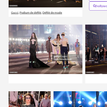
hollyw
Gucci
,
Podium de défilé
,
Défilé de mode