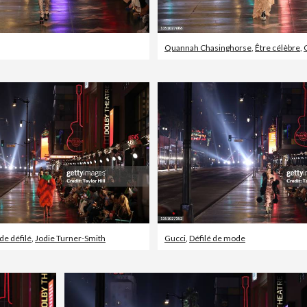
Quannah Chasinghorse
,
Être célèbre
,
de défilé
,
Jodie Turner-Smith
Gucci
,
Défilé de mode