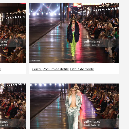
e
Gucci
,
Podium de défilé
,
Défilé de mode