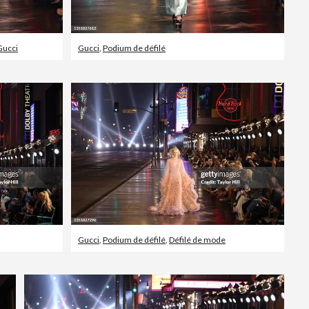
Gucci
Gucci
,
Podium de défilé
Gucci
,
Podium de défilé
,
Défilé de mode