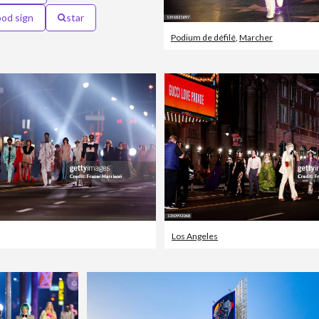
ood sign
star
Podium de défilé
,
Marcher
Los Angeles