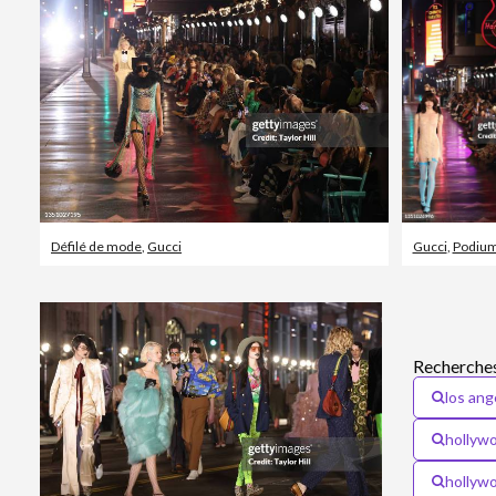
Défilé de mode
,
Gucci
Gucci
,
Podium
Recherches
los ang
hollyw
hollyw