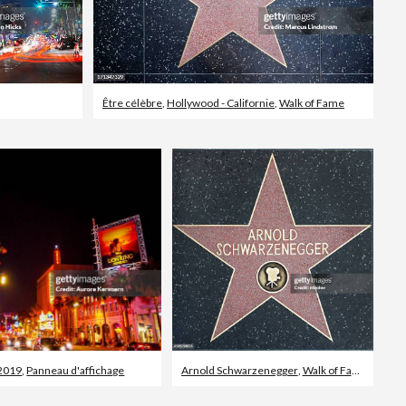
Être célèbre
,
Hollywood - Californie
,
Walk of Fame
 2019
,
Panneau d'affichage
Arnold Schwarzenegger
,
Walk of Fame