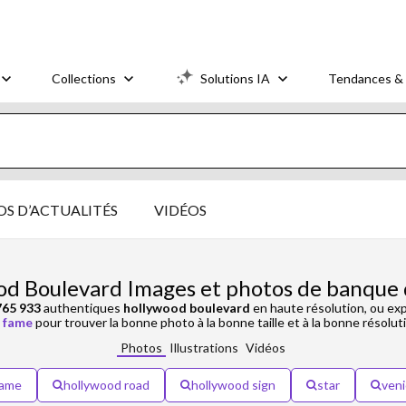
Collections
Solutions IA
Tendances & 
S D’ACTUALITÉS
VIDÉOS
od Boulevard Images et photos de banque 
765 933
authentiques
hollywood boulevard
en haute résolution, ou ex
f fame
pour trouver la bonne photo à la bonne taille et à la bonne résolut
Photos
Illustrations
Vidéos
fame
hollywood road
hollywood sign
star
ven