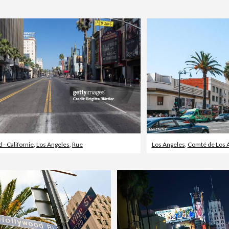
 - Californie
,
Los Angeles
,
Rue
Los Angeles
,
Comté de Los 