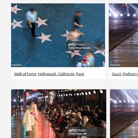
Walk of Fame
,
Hollywood - Californie
,
Pavé
Gucci
,
Podium d