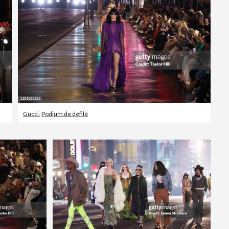
Gucci
,
Podium de défilé