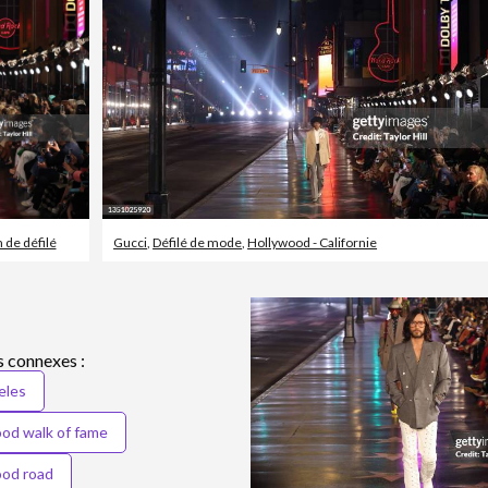
 de défilé
Gucci
,
Défilé de mode
,
Hollywood - Californie
 connexes :
eles
ood walk of fame
ood road