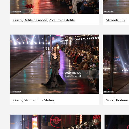
Gucci
,
Défilé de mode
,
Podium de défilé
Miranda July
Gucci
,
Mannequin - Métier
Gucci
,
Podium 