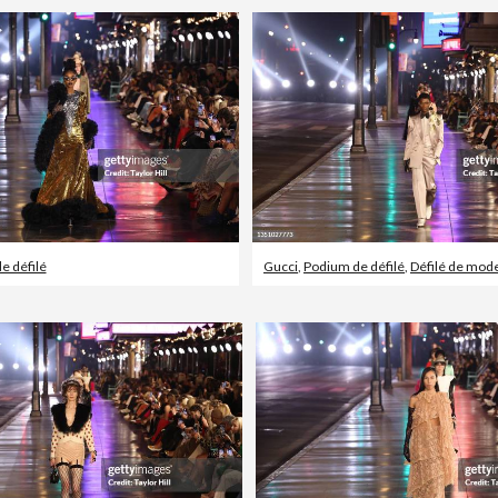
e défilé
Gucci
,
Podium de défilé
,
Défilé de mod