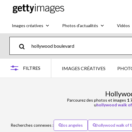
Images créatives
Photos d'actualités
Vidéos
FILTRES
IMAGES CRÉATIVES
PHOTO
Hollywo
Parcourez des photos et images
1 
u
hollywood walk o
Recherches connexes :
los angeles
hollywood walk of 