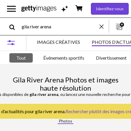
Identifiez-vous
IMAGES CRÉATIVES
PHOTOS D’ACTUA
Tout
Événements sportifs
Divertissement
Gila River Arena Photos et images
haute résolution
s disponibles de
gila river arena
, ou lancez une nouvelle recherche pour
d’actualités pour gila river arena.
Rechercher plutôt des
images cré
Photos