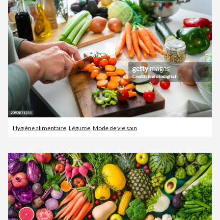
Hygiène alimentaire
,
Légume
,
Mode de vie sain