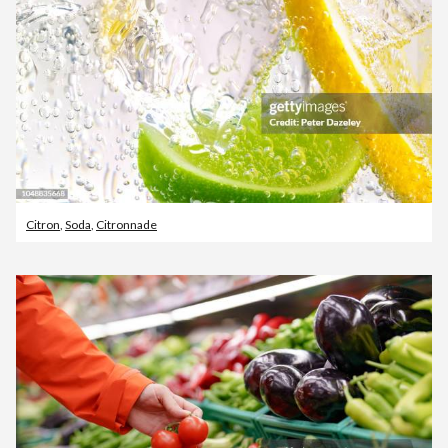
Citron
,
Soda
,
Citronnade