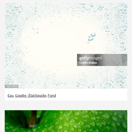
Eau
,
Goutte - État liquide
,
Fond