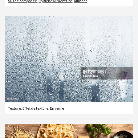
Salade composée
,
Hygiène alimentaire
,
Aliment
Texture
,
Effet de texture
,
En verre