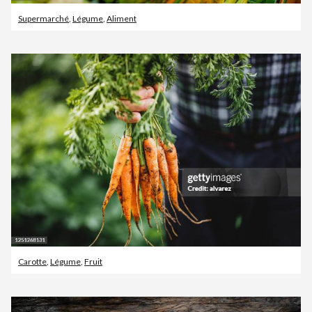
Supermarché
,
Légume
,
Aliment
Carotte
,
Légume
,
Fruit