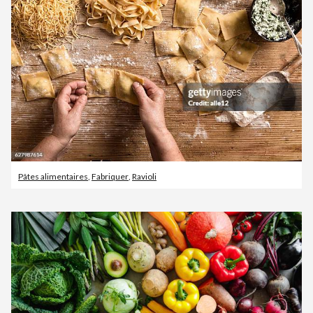
Pâtes alimentaires
,
Fabriquer
,
Ravioli