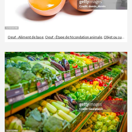
Oeuf - Aliment de base
,
Oeuf - Étape de fécondation animale
,
Objet ou sujet détouré