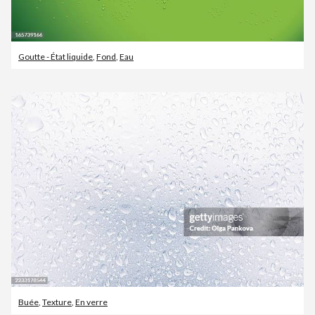
Goutte - État liquide
,
Fond
,
Eau
Buée
,
Texture
,
En verre