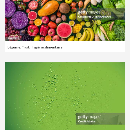
Légume
,
Fruit
,
Hygiène alimentaire