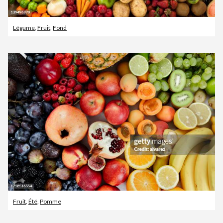
Légume
,
Fruit
,
Fond
Fruit
,
Été
,
Pomme