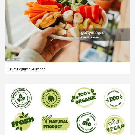
Fruit
,
Légume
,
Aliment