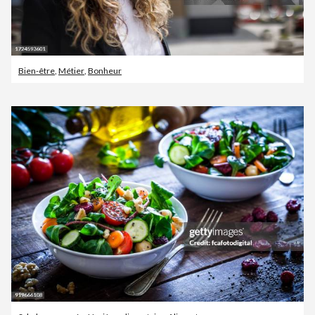
Bien-être
,
Métier
,
Bonheur