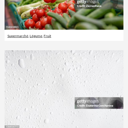
Supermarché
,
Légume
,
Fruit