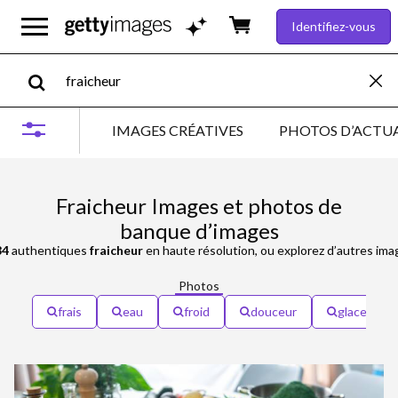
Identifiez-vous
IMAGES CRÉATIVES
PHOTOS D’ACTUA
Fraicheur Images et photos de
banque d’images
84
authentiques
fraicheur
en haute résolution, ou explorez d’autres im
Photos
frais
eau
froid
douceur
glace