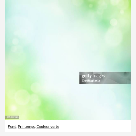
Fond
,
Printemps
,
Couleur verte