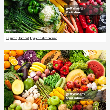
Légume
,
Aliment
,
Hygiène alimentaire