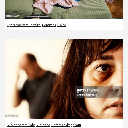
Système immunitaire
,
Femmes
,
Boire
Violence familiale
,
Violence
,
Femmes d'âge mûr