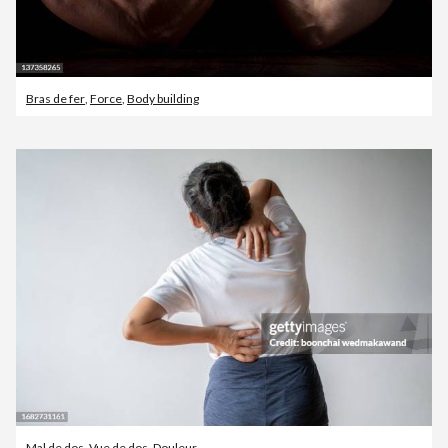
Bras de fer
,
Force
,
Body building
Mal de dos
,
Vue de dos
,
Douleur