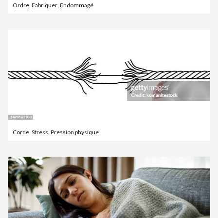
Ordre
,
Fabriquer
,
Endommagé
Corde
,
Stress
,
Pression physique