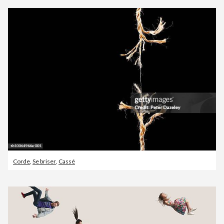
Corde
,
Se briser
,
Cassé