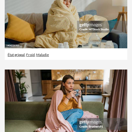
État grippal
,
Froid
,
Maladie