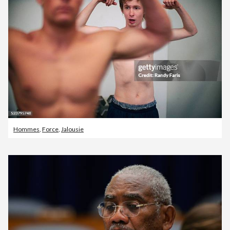
Hommes
,
Force
,
Jalousie