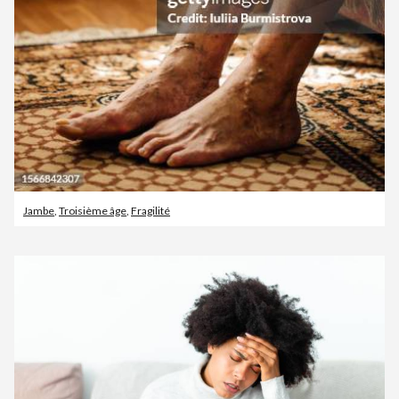
Jambe
,
Troisième âge
,
Fragilité