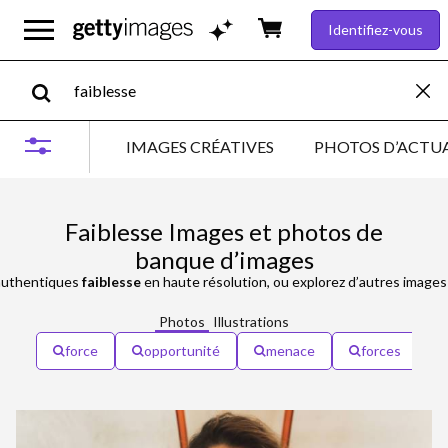
Identifiez-vous
IMAGES CRÉATIVES
PHOTOS D’ACTUA
Faiblesse Images et photos de
banque d’images
uthentiques
faiblesse
en haute résolution, ou explorez d’autres image
Photos
Illustrations
force
opportunité
menace
forces