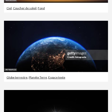
Ciel
,
Coucher de soleil
,
Fond
Globe terrestre
,
Planète Terre
,
Espace texte