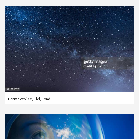
Forme étoilée
,
Ciel
,
Fond