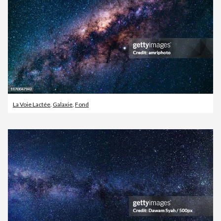
La Voie Lactée
,
Galaxie
,
Fond