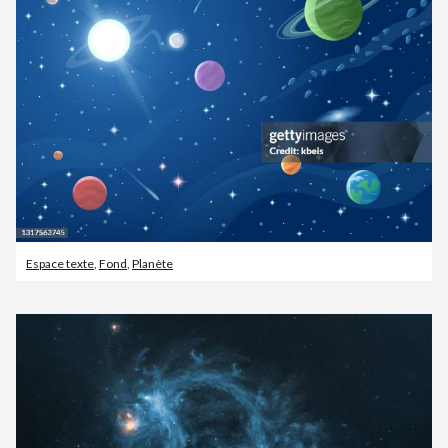
Espace texte
,
Fond
,
Planète