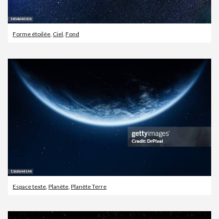
Forme étoilée
,
Ciel
,
Fond
Espace texte
,
Planète
,
Planète Terre