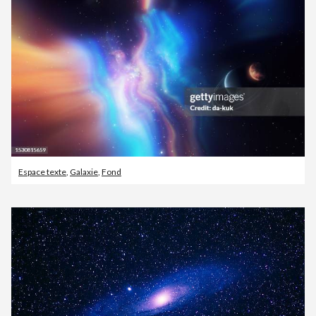
Espace texte
,
Galaxie
,
Fond