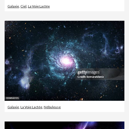
Galaxie
,
Ciel
,
La Voie Lactée
Galaxie
,
La Voie Lactée
,
Nébuleuse