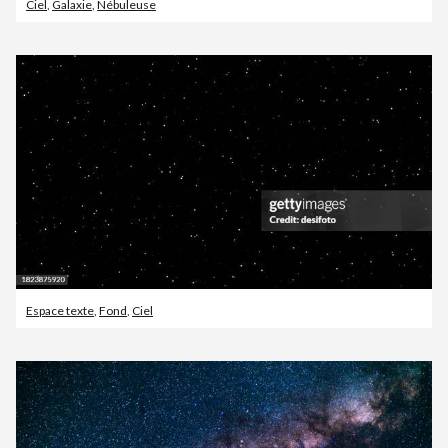
Ciel
,
Galaxie
,
Nébuleuse
Espace texte
,
Fond
,
Ciel