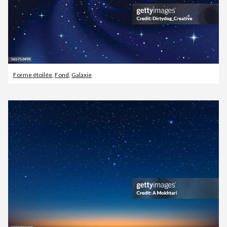
Forme étoilée
,
Fond
,
Galaxie