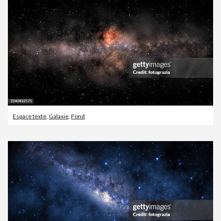
Espace texte
,
Galaxie
,
Fond