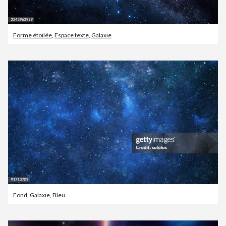
Forme étoilée
,
Espace texte
,
Galaxie
Fond
,
Galaxie
,
Bleu