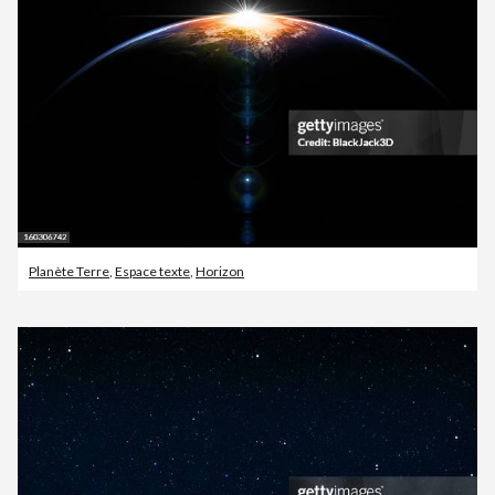
Planète Terre
,
Espace texte
,
Horizon