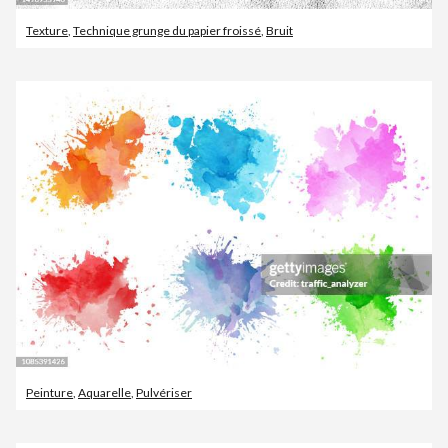
Texture
,
Technique grunge du papier froissé
,
Bruit
Peinture
,
Aquarelle
,
Pulvériser