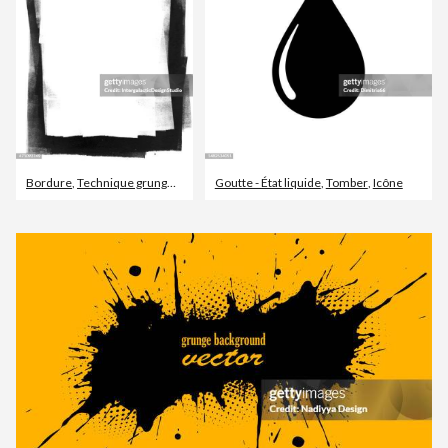
Bordure
,
Technique grunge du papier froissé
Goutte - État liquide
,
Texture
,
Tomber
,
Icône