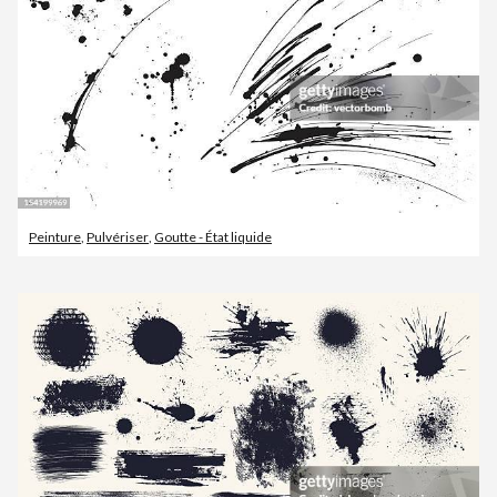
Peinture
,
Pulvériser
,
Goutte - État liquide