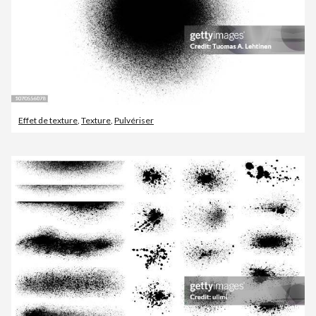
Effet de texture
,
Texture
,
Pulvériser