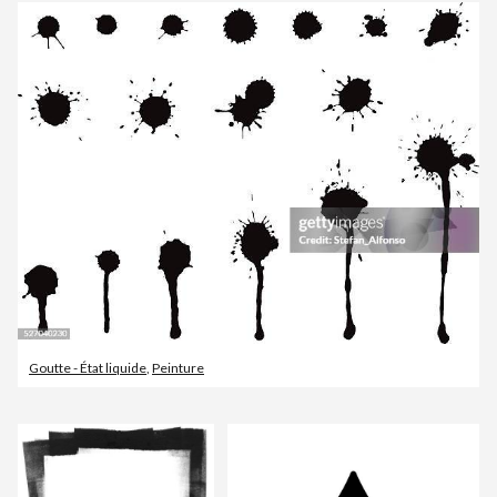
Goutte - État liquide
,
Peinture