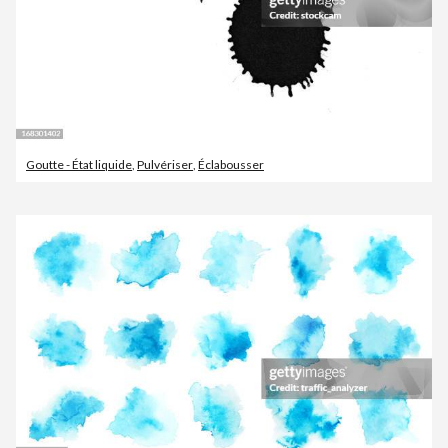
Goutte - État liquide
,
Pulvériser
,
Éclabousser