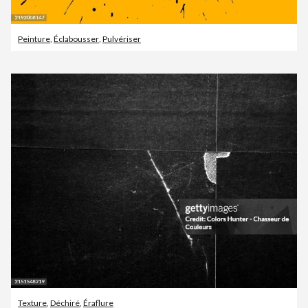
Peinture
,
Éclabousser
,
Pulvériser
Texture
,
Déchiré
,
Éraflure