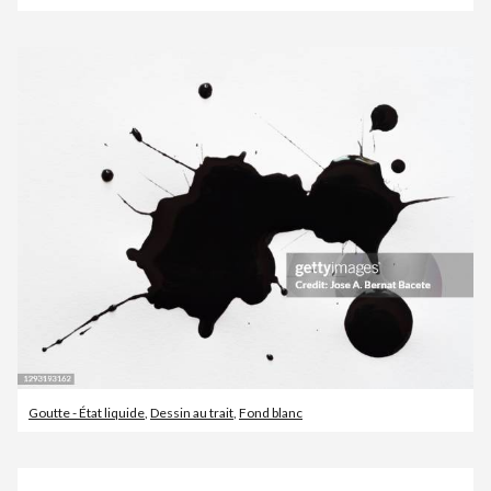
Goutte - État liquide
,
Dessin au trait
,
Fond blanc