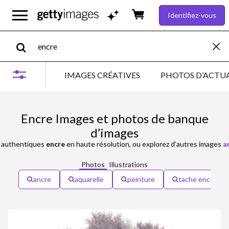
Identifiez-vous
IMAGES CRÉATIVES
PHOTOS D’ACTUA
Encre Images et photos de banque
d’images
authentiques
encre
en haute résolution, ou explorez d’autres images
a
Photos
Illustrations
ancre
aquarelle
peinture
tache encre