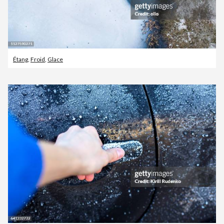
Étang
,
Froid
,
Glace