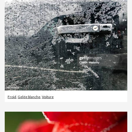
Froid
,
Gelée blanche
,
Voiture