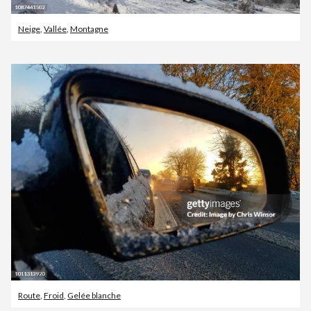
Neige
,
Vallée
,
Montagne
Route
,
Froid
,
Gelée blanche