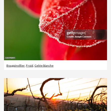
Bougainvillier
,
Froid
,
Gelée blanche