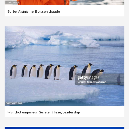
Barbe
,
Alpinisme
,
Boisson chaude
Manchot empereur
,
Se jeter à l'eau
,
Leadership