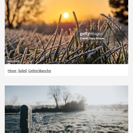
Hiver
,
Soleil
,
Gelée blanche