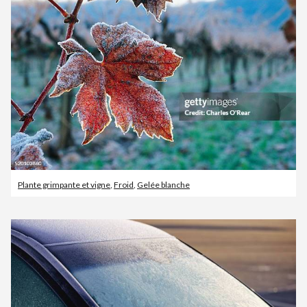
Plante grimpante et vigne
,
Froid
,
Gelée blanche