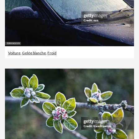
Voiture
,
Gelée blanche
,
Froid