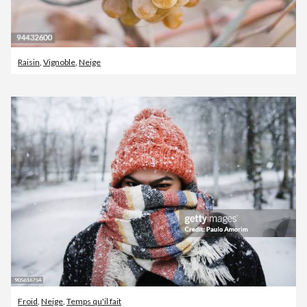
Raisin
,
Vignoble
,
Neige
Froid
,
Neige
,
Temps qu'il fait