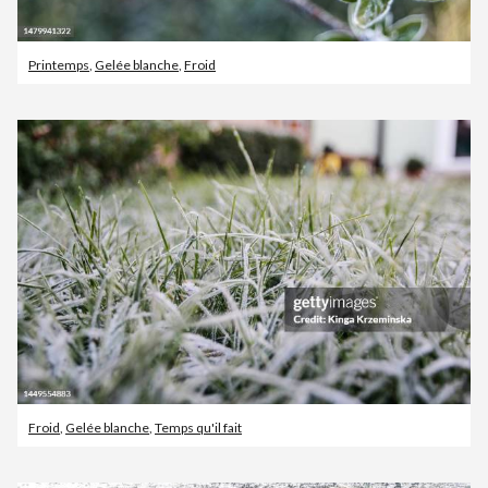
Printemps
,
Gelée blanche
,
Froid
Froid
,
Gelée blanche
,
Temps qu'il fait