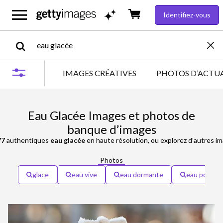
Identifiez-vous
IMAGES CRÉATIVES
PHOTOS D’ACTUA
Eau Glacée Images et photos de
banque d’images
77
authentiques
eau glacée
en haute résolution, ou explorez d’autres i
Photos
glace
eau vive
eau dormante
eau potable