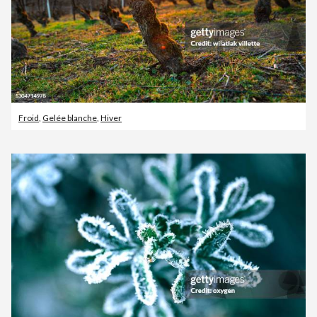
Froid
,
Gelée blanche
,
Hiver