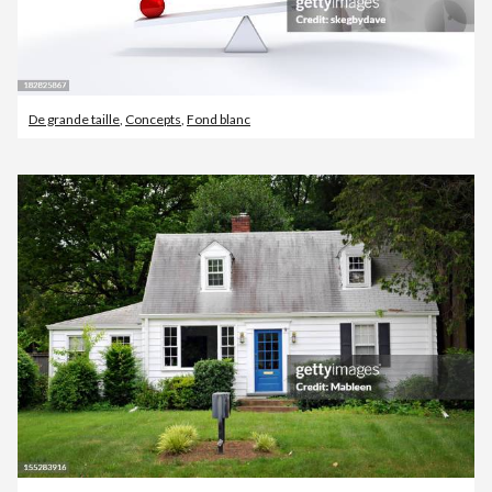
De grande taille
,
Concepts
,
Fond blanc