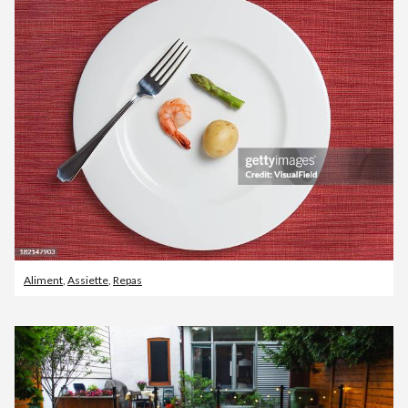
Aliment
,
Assiette
,
Repas