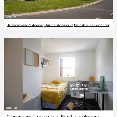
Bâtiment vu de l'extérieur
,
Quartier de bureaux
,
Prise de vue en extérieur
Cité universitaire
,
Chambre à coucher
,
Pièce - Intérieur de maison