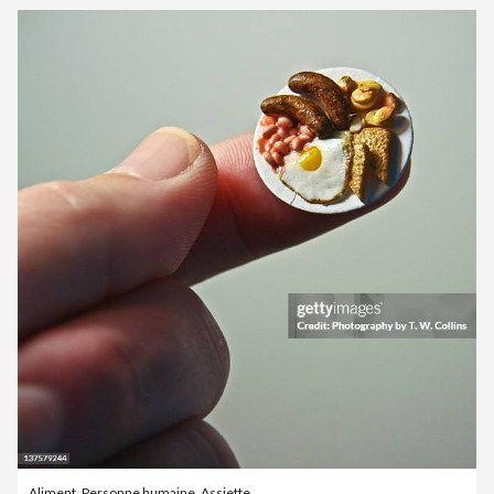
Aliment
,
Personne humaine
,
Assiette