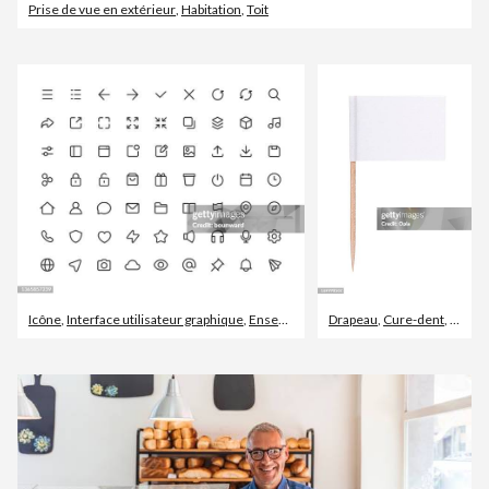
Prise de vue en extérieur
,
Habitation
,
Toit
Icône
,
Interface utilisateur graphique
,
Ensemble d'icônes
Drapeau
,
Cure-dent
,
Drapea