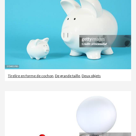
Tirelire en forme de cochon
,
De grande taille
,
Deux objets