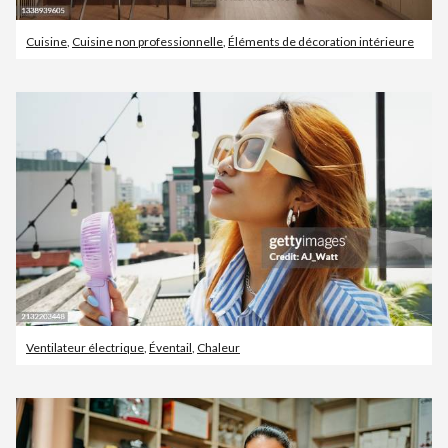
Cuisine
,
Cuisine non professionnelle
,
Éléments de décoration intérieure
Ventilateur électrique
,
Éventail
,
Chaleur