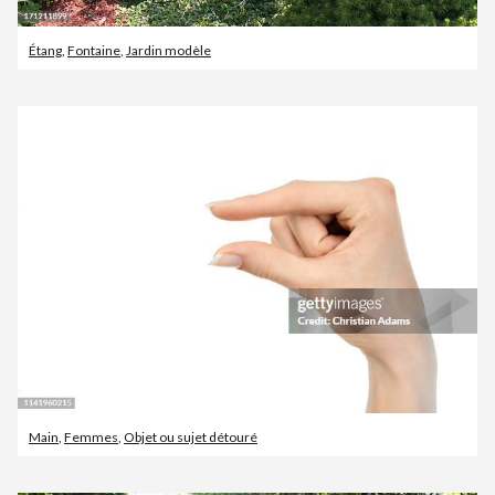
Étang
,
Fontaine
,
Jardin modèle
Main
,
Femmes
,
Objet ou sujet détouré