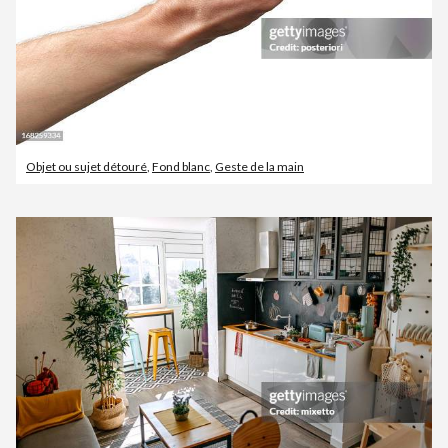
Objet ou sujet détouré
,
Fond blanc
,
Geste de la main