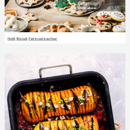
Noël
,
Biscuit
,
Faire cuire au four