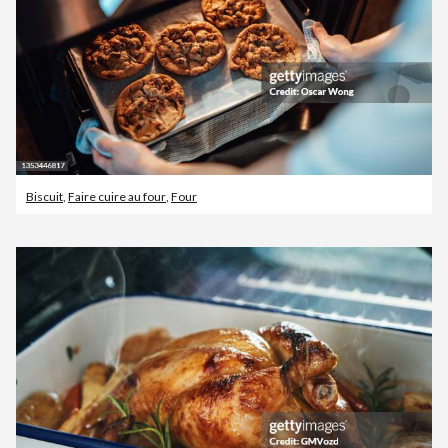
Biscuit
,
Faire cuire au four
,
Four