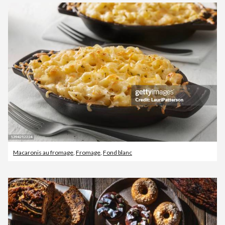
Macaronis au fromage
,
Fromage
,
Fond blanc