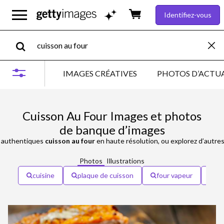
Identifiez-vous
IMAGES CRÉATIVES
PHOTOS D’ACTUA
Cuisson Au Four Images et photos
de banque d’images
authentiques
cuisson au four
en haute résolution, ou explorez d’autre
Photos
Illustrations
cuisine
plaque de cuisson
four vapeur
ho