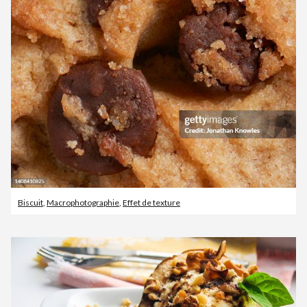
Biscuit
,
Macrophotographie
,
Effet de texture