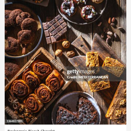
Boulangerie
,
Biscuit
,
Chocolat