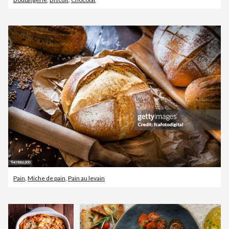
Pain
,
Miche de pain
,
Pain au levain