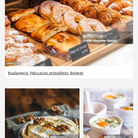
Boulangerie
,
Pâtisseries et feuilletés
,
Beignet