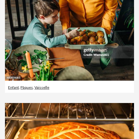
Enfant
,
Pâques
,
Vaisselle