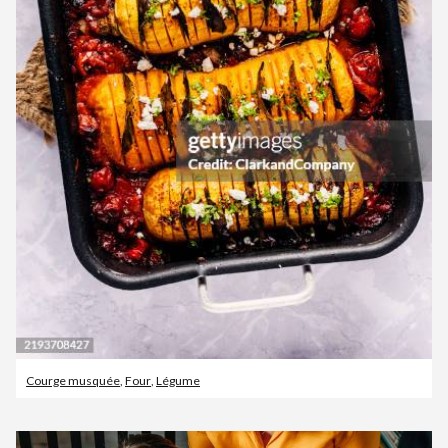
Courge musquée
,
Four
,
Légume