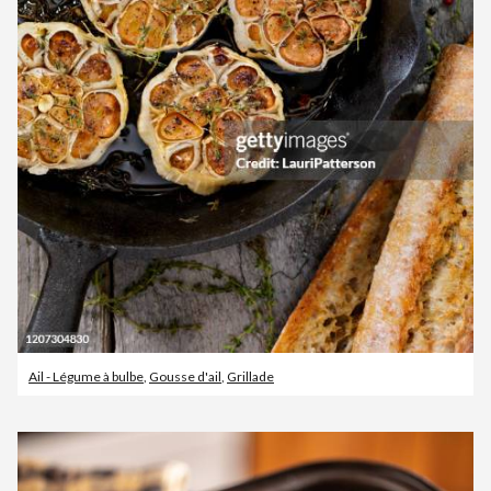
Ail - Légume à bulbe
,
Gousse d'ail
,
Grillade