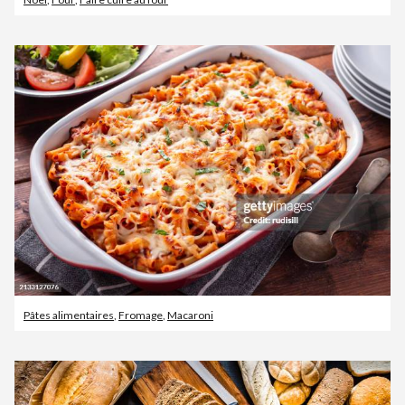
Pâtes alimentaires
,
Fromage
,
Macaroni