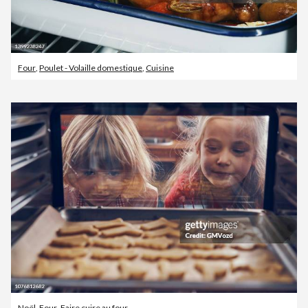
Four
,
Poulet - Volaille domestique
,
Cuisine
Noël
,
Four
,
Faire cuire au four