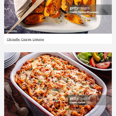
Citrouille
,
Courge
,
Légume