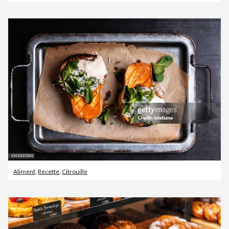
Aliment
,
Recette
,
Citrouille