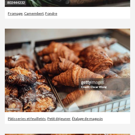
Fromage
,
Camembert
,
Fondre
Pâtisseries et feuilletés
,
Petit déjeuner
,
Étalage de magasin