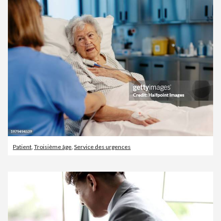
Patient
,
Troisième âge
,
Service des urgences