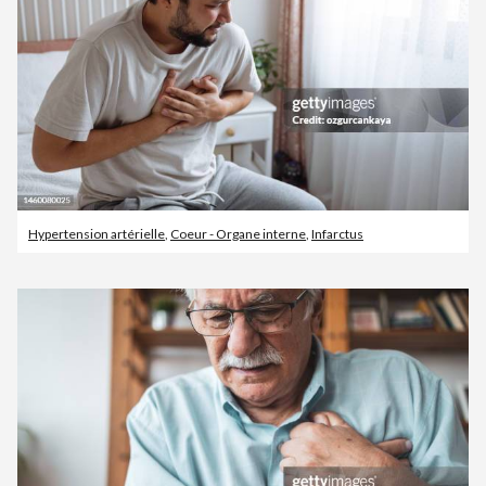
Hypertension artérielle
,
Coeur - Organe interne
,
Infarctus