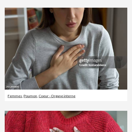
Femmes
,
Poumon
,
Coeur - Organe interne