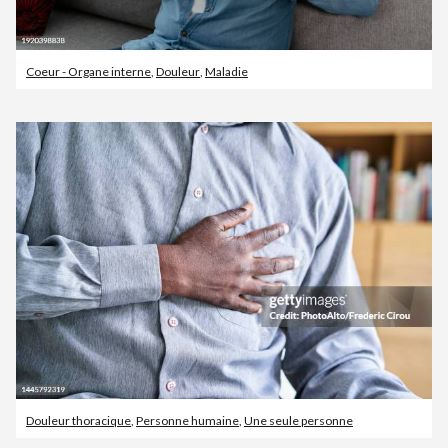
Coeur - Organe interne
,
Douleur
,
Maladie
Douleur thoracique
,
Personne humaine
,
Une seule personne