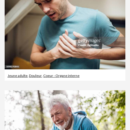
Jeune adulte
,
Douleur
,
Coeur - Organe interne