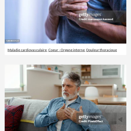
Maladie cardiovasculaire
,
Coeur - Organe interne
,
Douleur thoracique