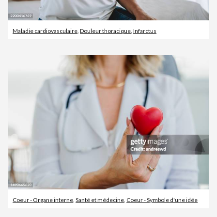
Maladie cardiovasculaire
,
Douleur thoracique
,
Infarctus
Coeur - Organe interne
,
Santé et médecine
,
Coeur - Symbole d'une idée