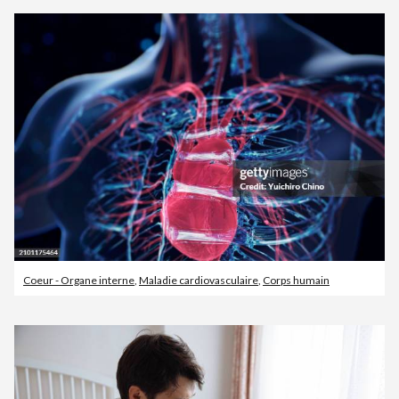
Coeur - Organe interne
,
Maladie cardiovasculaire
,
Corps humain