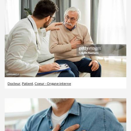
Docteur
,
Patient
,
Coeur - Organe interne