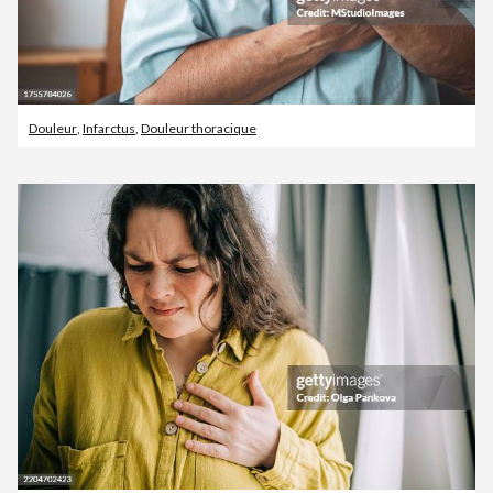
Douleur
,
Infarctus
,
Douleur thoracique