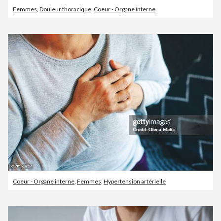
Femmes
,
Douleur thoracique
,
Coeur - Organe interne
Coeur - Organe interne
,
Femmes
,
Hypertension artérielle