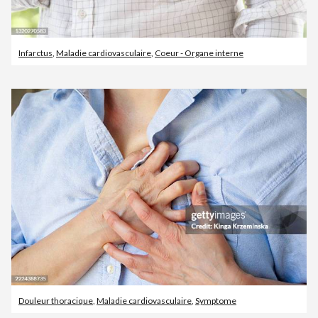
Infarctus
,
Maladie cardiovasculaire
,
Coeur - Organe interne
Douleur thoracique
,
Maladie cardiovasculaire
,
Symptome