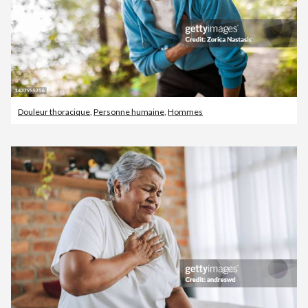
Douleur thoracique
,
Personne humaine
,
Hommes