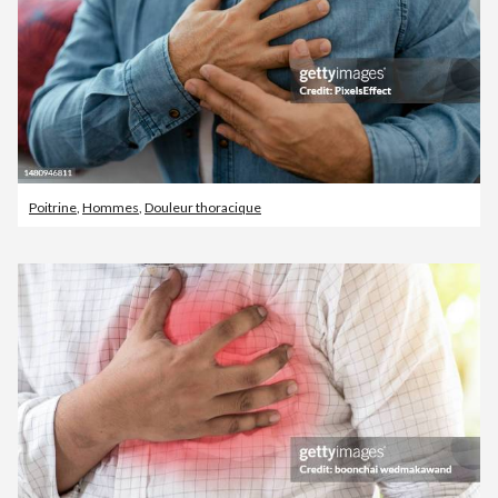
Poitrine
,
Hommes
,
Douleur thoracique