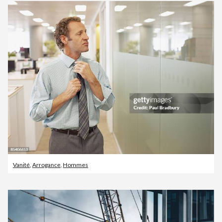
Vanité
,
Arrogance
,
Hommes