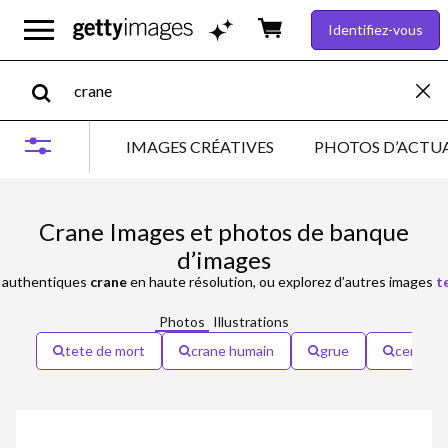
Identifiez-vous
IMAGES CRÉATIVES
PHOTOS D’ACTUA
Crane Images et photos de banque
d’images
authentiques
crane
en haute résolution, ou explorez d’autres images
t
Photos
Illustrations
tete de mort
crane humain
grue
cerveau