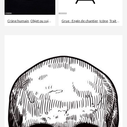
Crâne humain
,
Objet ou sujet détouré
Grue - Engin de chantier
,
Squelette humain
,
Icône
,
Trait modifiable