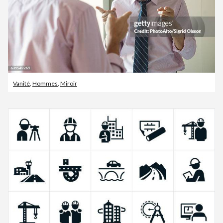
Vanité
,
Hommes
,
Miroir