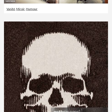
Vanité
,
Miroir
,
Humour