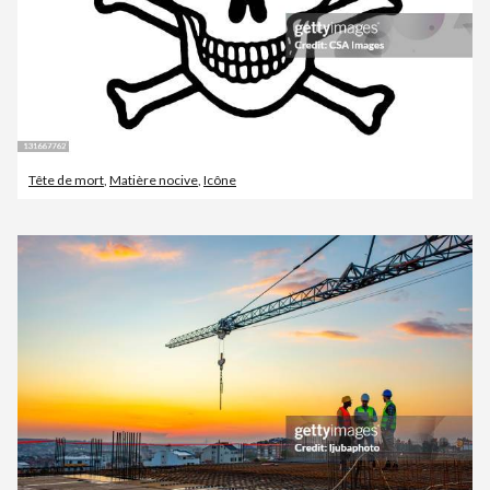
Tête de mort
,
Matière nocive
,
Icône