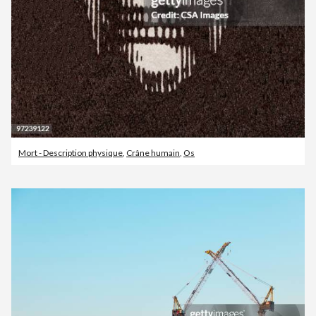
Mort - Description physique
,
Crâne humain
,
Os