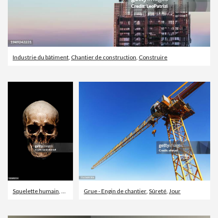
Industrie du bâtiment
,
Chantier de construction
,
Construire
Squelette humain
,
Crâne humain
Grue - Engin de chantier
,
Objet ou sujet détouré
,
Sûreté
,
Jour