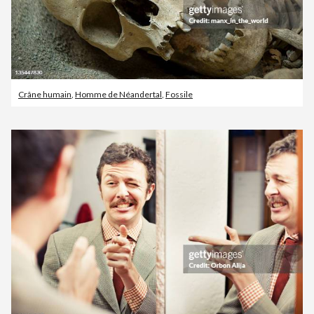
Crâne humain
,
Homme de Néandertal
,
Fossile