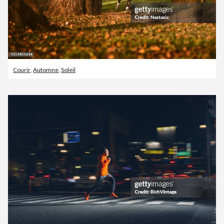
Courir
,
Automne
,
Soleil