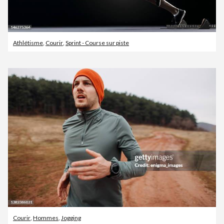
Athlétisme
,
Courir
,
Sprint - Course sur piste
Courir
,
Hommes
,
Jogging