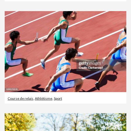
Course de relais
,
Athlétisme
,
Sport