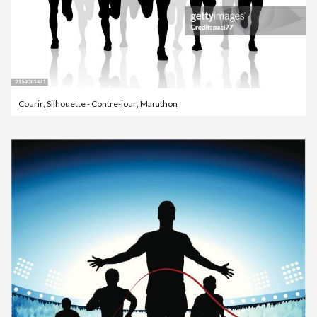
Courir
,
Silhouette - Contre-jour
,
Marathon