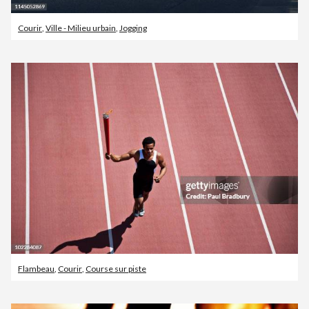
Courir
,
Ville - Milieu urbain
,
Jogging
Flambeau
,
Courir
,
Course sur piste