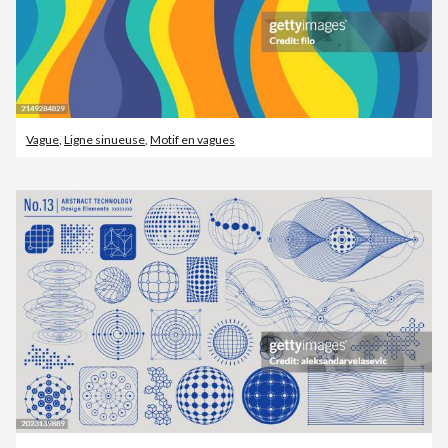
Vague
,
Ligne sinueuse
,
Motif en vagues