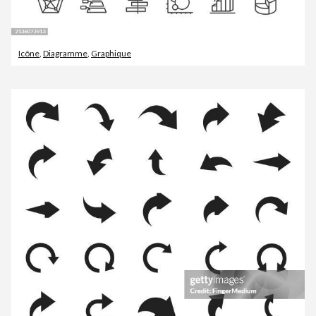
Icône
,
Diagramme
,
Graphique