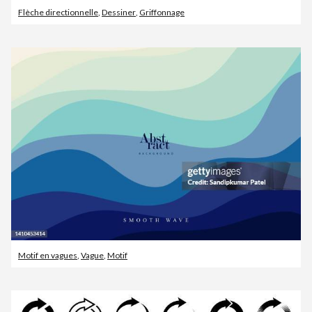
Flèche directionnelle
,
Dessiner
,
Griffonnage
Motif en vagues
,
Vague
,
Motif