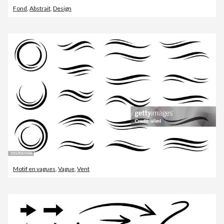
Fond
,
Abstrait
,
Design
Motif en vagues
,
Vague
,
Vent