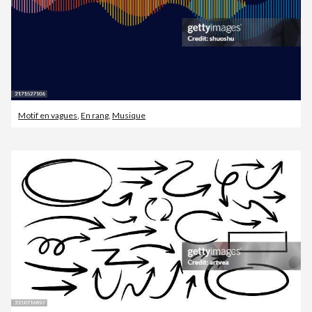
Motif en vagues
,
En rang
,
Musique