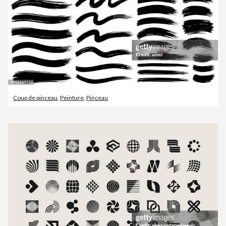
Coup de pinceau
,
Peinture
,
Pinceau