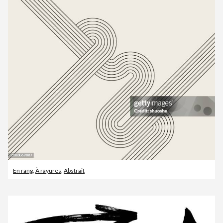
En rang
,
À rayures
,
Abstrait