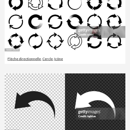
Flèche directionnelle
,
Cercle
,
Icône