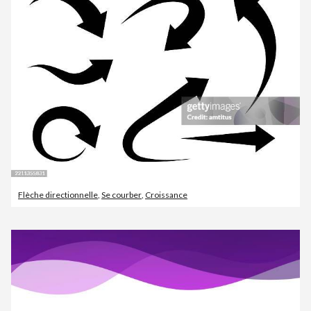
Flèche directionnelle
,
Se courber
,
Croissance