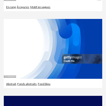
En rang
,
À rayures
,
Motif en vagues
Abstrait
,
Fonds abstraits
,
Fond bleu