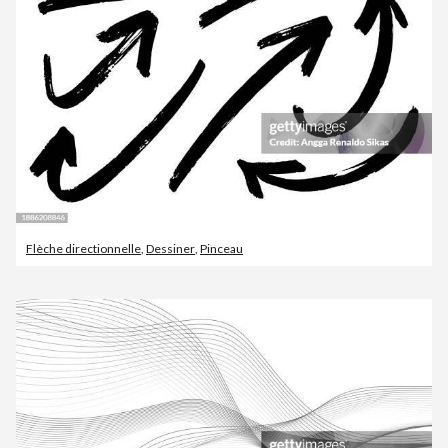
Flèche directionnelle
,
Dessiner
,
Pinceau