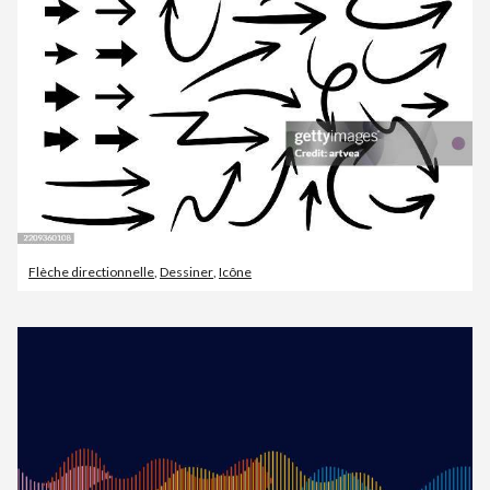
Flèche directionnelle
,
Dessiner
,
Icône