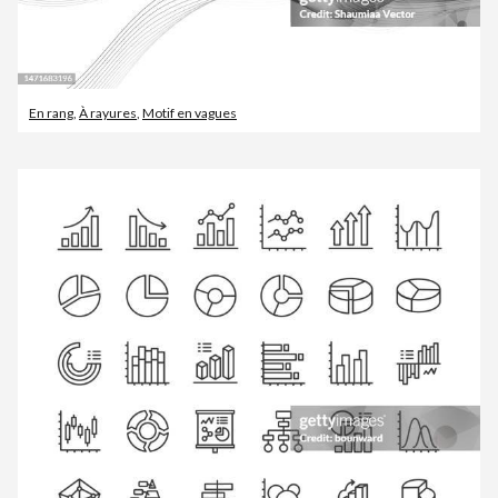
En rang
,
À rayures
,
Motif en vagues