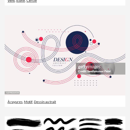
Vent
,
Icône
,
Cercle
À rayures
,
Motif
,
Dessin au trait