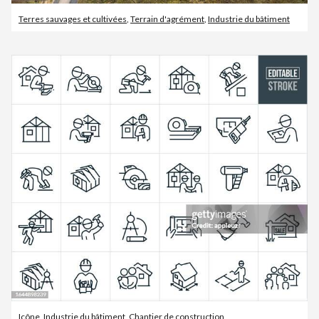
Terres sauvages et cultivées
,
Terrain d'agrément
,
Industrie du bâtiment
Icône
,
Industrie du bâtiment
,
Chantier de construction