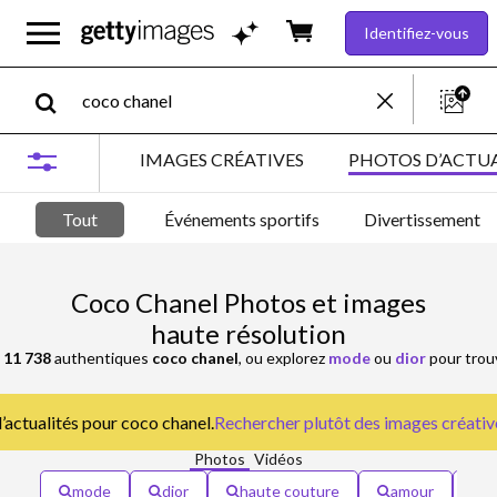
Identifiez-vous
IMAGES CRÉATIVES
PHOTOS D’ACTUA
Tout
Événements sportifs
Divertissement
Coco Chanel Photos et images
haute résolution
s
11 738
authentiques
coco chanel
, ou explorez
mode
ou
dior
pour trouv
d’actualités pour coco chanel.
Rechercher plutôt des
images créative
Photos
Vidéos
mode
dior
haute couture
amour
p