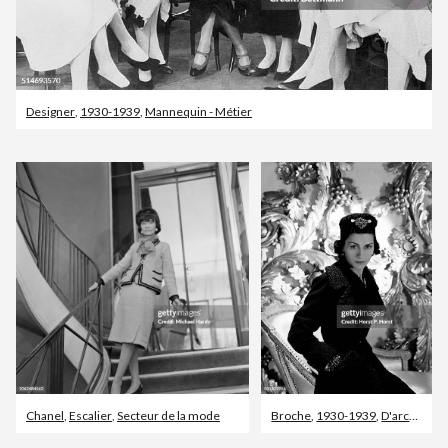
Designer
,
1930-1939
,
Mannequin - Métier
Chanel
,
Escalier
,
Secteur de la mode
Broche
,
1930-1939
,
D'archive