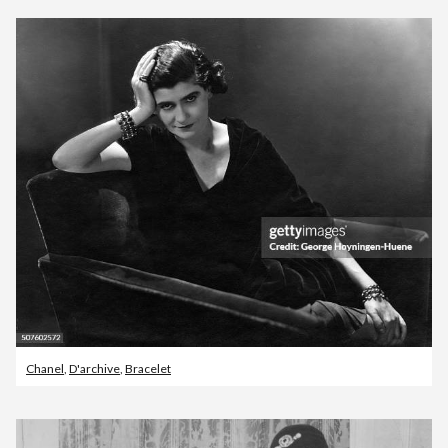
Chanel
,
D'archive
,
Bracelet