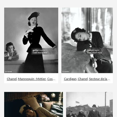
Chanel
,
Mannequin - Métier
,
Costume habillé
Cardigan
,
Chanel
,
Secteur de la mode