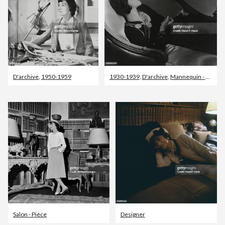
D'archive
,
1950-1959
1930-1939
,
D'archive
,
Mannequin - Métier
Salon - Pièce
Designer