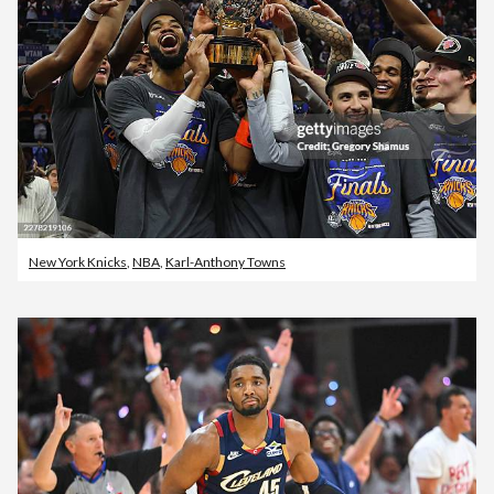
New York Knicks
,
NBA
,
Karl-Anthony Towns