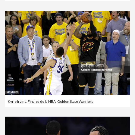
Kyrie Irving
,
Finales de la NBA
,
Golden State Warriors