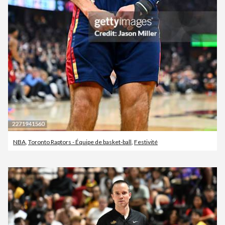
NBA
,
Toronto Raptors - Équipe de basket-ball
,
Festivité