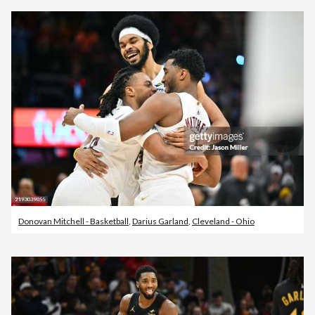
Donovan Mitchell - Basketball
,
Darius Garland
,
Cleveland - Ohio