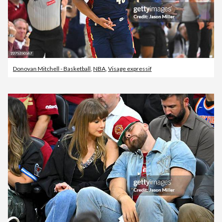
Donovan Mitchell - Basketball
,
NBA
,
Visage expressif