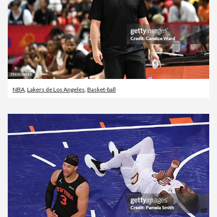
NBA
,
Lakers de Los Angeles
,
Basket-ball