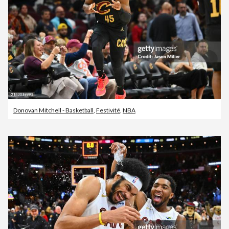
Donovan Mitchell - Basketball
,
Festivité
,
NBA