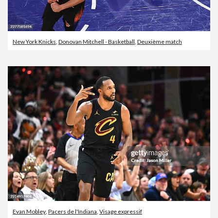
New York Knicks
,
Donovan Mitchell - Basketball
,
Deuxième match
Evan Mobley
,
Pacers de l'Indiana
,
Visage expressif