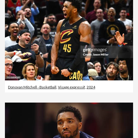
Donovan Mitchell - Basketball
,
Visage expressif
,
2024