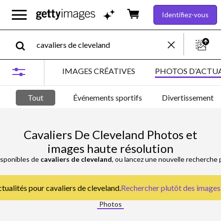
Identifiez-vous
IMAGES CRÉATIVES
PHOTOS D’ACTUA
Tout
Événements sportifs
Divertissement
Cavaliers De Cleveland Photos et
images haute résolution
isponibles de
cavaliers de cleveland
, ou lancez une nouvelle recherche 
ctualités pour cavaliers de cleveland.
Rechercher plutôt des
images 
Photos