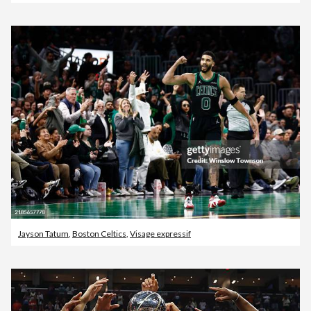
Jayson Tatum
,
Boston Celtics
,
Visage expressif