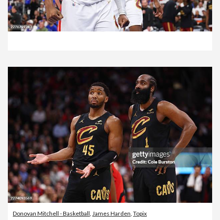
Donovan Mitchell - Basketball
,
James Harden
,
Topix