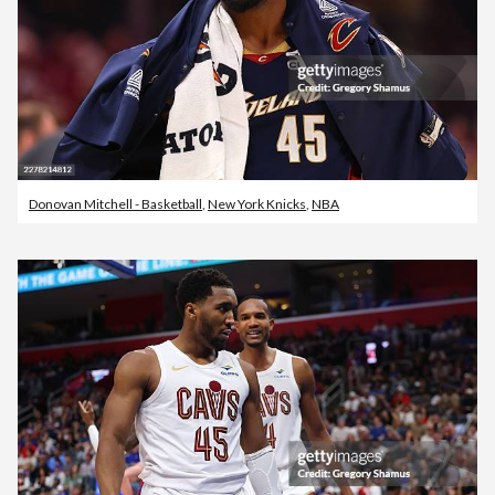
Donovan Mitchell - Basketball
,
New York Knicks
,
NBA