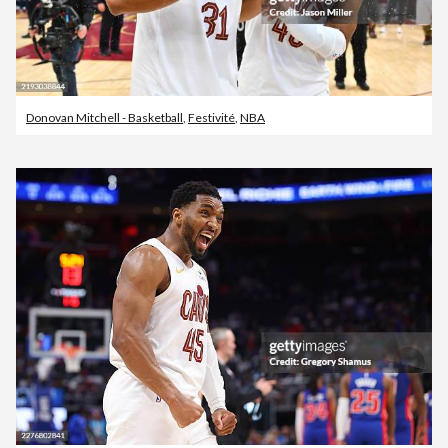
Donovan Mitchell - Basketball
,
Festivité
,
NBA