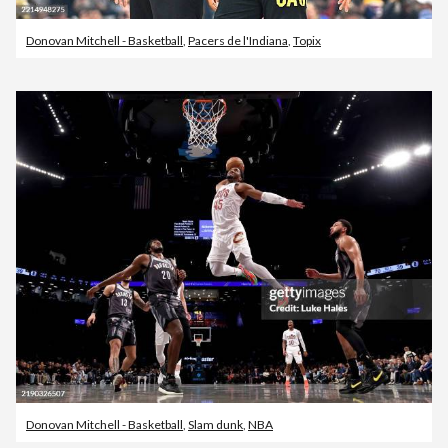
Donovan Mitchell - Basketball
,
Pacers de l'Indiana
,
Topix
Donovan Mitchell - Basketball
,
Slam dunk
,
NBA