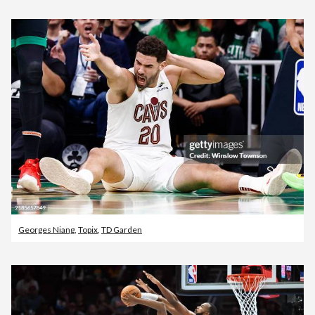
Georges Niang
,
Topix
,
TD Garden