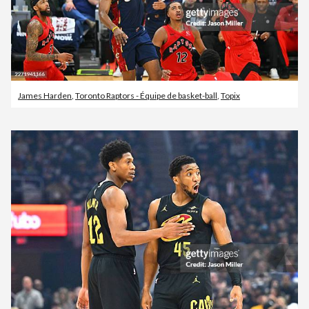
James Harden
,
Toronto Raptors - Équipe de basket-ball
,
Topix