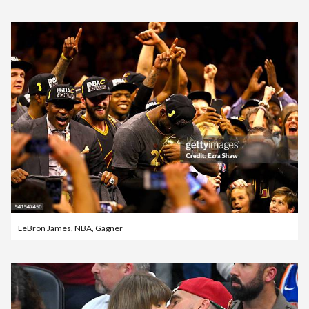
LeBron James
,
NBA
,
Gagner