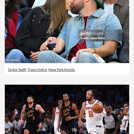
Taylor Swift
,
Travis Kelce
,
New York Knicks