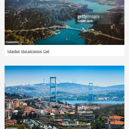
Istanbul
,
Vue aérienne
,
Ciel