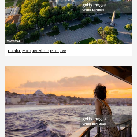
Istanbul
,
Mosquée Bleue
,
Mosquée