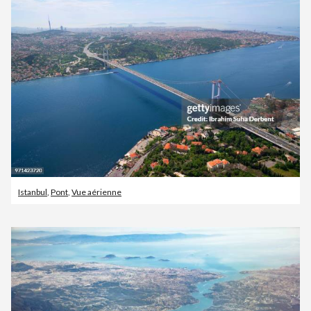
Istanbul
,
Pont
,
Vue aérienne