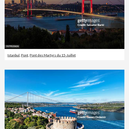
Istanbul
,
Pont
,
Pont des Martyrs du 15-Juillet