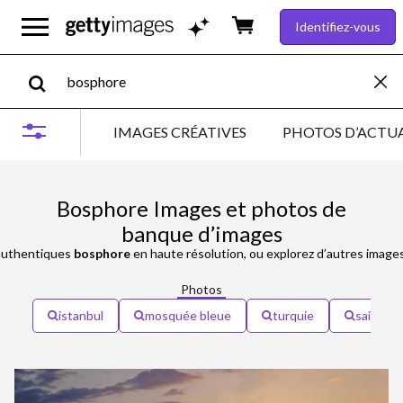
Identifiez-vous
IMAGES CRÉATIVES
PHOTOS D’ACTUA
Bosphore Images et photos de
banque d’images
uthentiques
bosphore
en haute résolution, ou explorez d’autres image
Photos
istanbul
mosquée bleue
turquie
sainte s