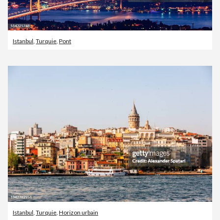
Istanbul
,
Turquie
,
Pont
Istanbul
,
Turquie
,
Horizon urbain