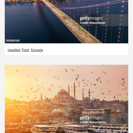
Istanbul
,
Pont
,
Turquie