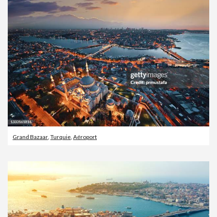
Grand Bazaar
,
Turquie
,
Aéroport