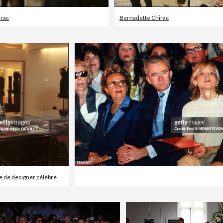
irac
Bernadette Chirac
e de designer célèbre