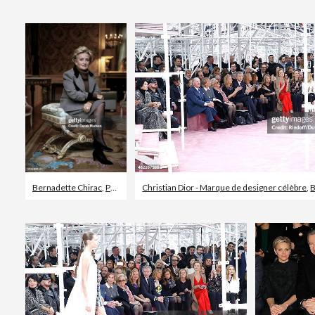
Bernadette Chirac
,
Palais de l'Élysée
Christian Dior - Marque de designer célèbre
,
Be