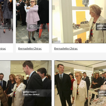
hirac
Bernadette Chirac
Bernadette Chirac