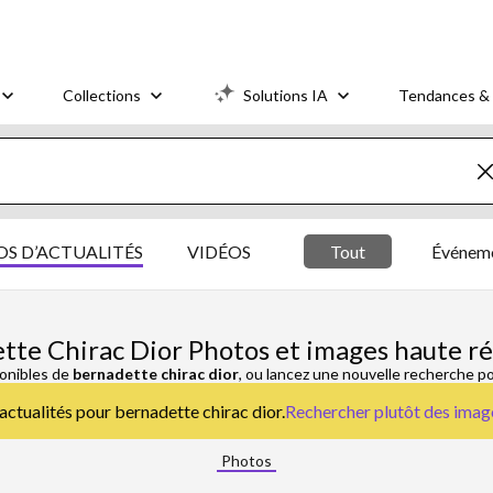
Collections
Solutions IA
Tendances & 
S D’ACTUALITÉS
VIDÉOS
Tout
Événeme
tte Chirac Dior Photos et images haute ré
onibles de
bernadette chirac dior
, ou lancez une nouvelle recherche p
’actualités pour bernadette chirac dior.
Rechercher plutôt des
image
Photos