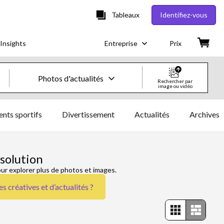
Tableaux
Identifiez-vous
Insights
Entreprise
Prix
Photos d'actualités
Rechercher par
image ou vidéo
Images & vidéos créatives
nts sportifs
Divertissement
Actualités
Archives
Images
Images créatives
solution
our explorer plus de photos et images.
Photos d'actualités
s créatives et d’actualités
?
Vidéos
Vidéos créatives