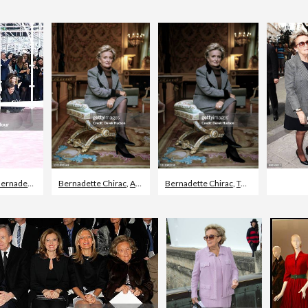
rnadette Chirac
Bernadette Chirac
,
Action caritative et assistance
Bernadette Chirac
,
Tweed
,
Palais de l'Élysée
,
Palais de l'