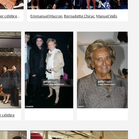
Christian Dior - Marque de designer célèbre
,
Bernadette Chirac
Emmanuel Macron
,
Bernadette Chirac
,
Manuel Valls
r célèbre