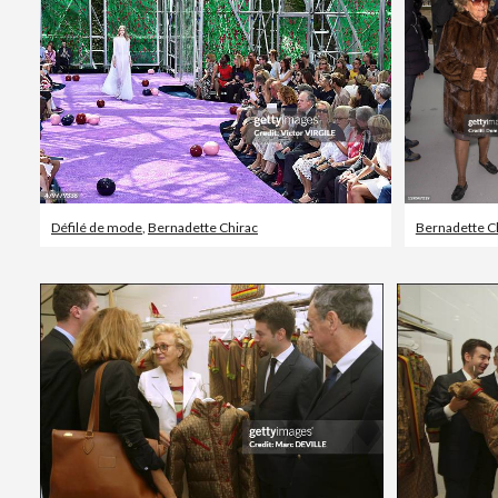
Défilé de mode
,
Bernadette Chirac
Bernadette C