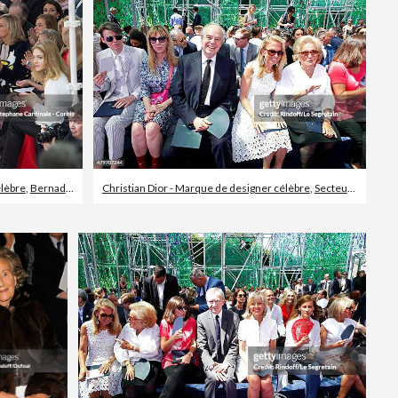
élèbre
,
Bernadette Chirac
Christian Dior - Marque de designer célèbre
,
Secteur de la mode