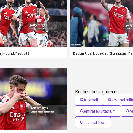
al Madrid
,
Festivité
Declan Rice
,
Ligue des Champions
,
Fes
Recherches connexes :
football
arsenal mili
emirates stadium
r
arsenal foot