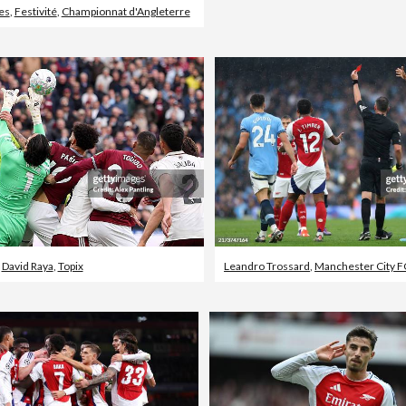
es
,
Festivité
,
Championnat d'Angleterre
,
David Raya
,
Topix
Leandro Trossard
,
Manchester City F