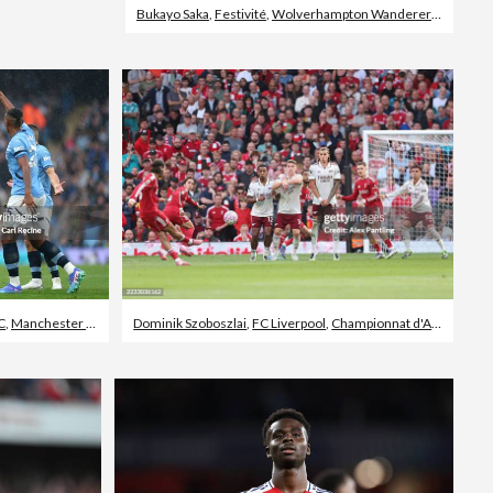
Bukayo Saka
,
Festivité
,
Wolverhampton Wanderers FC
C
,
Manchester - Angleterre
Dominik Szoboszlai
,
FC Liverpool
,
Championnat d'Angleterre