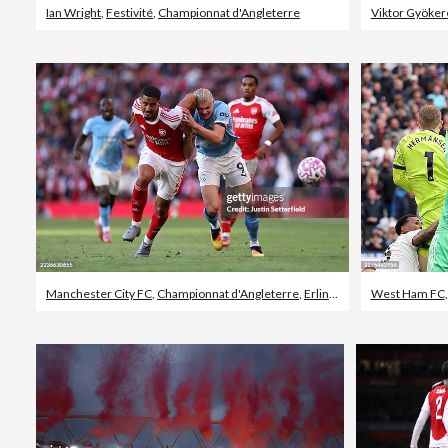
Ian Wright
,
Festivité
,
Championnat d'Angleterre
Viktor Gyöker
Manchester City FC
,
Championnat d'Angleterre
,
Erling Braut Håland
West Ham FC