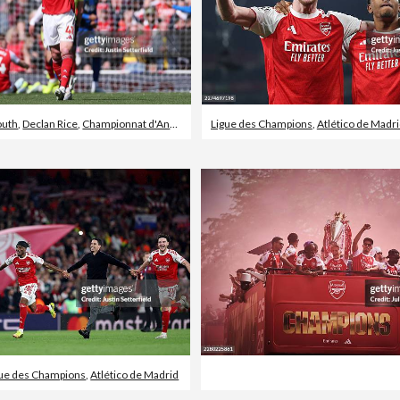
outh
,
Declan Rice
,
Championnat d'Angleterre
Ligue des Champions
,
Atlético de Madr
gue des Champions
,
Atlético de Madrid