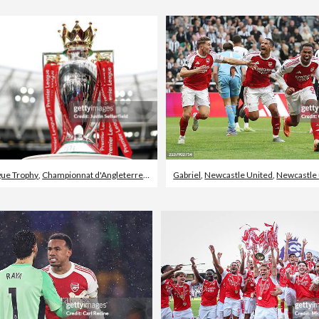
gue Trophy
,
Championnat d'Angleterre
,
West Ham FC
Gabriel
,
Newcastle United
,
Newcastle