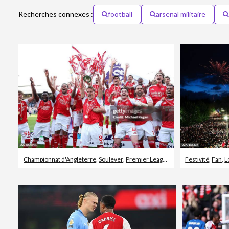
Recherches connexes :
football
arsenal militaire
Championnat d'Angleterre
,
Soulever
,
Premier League Trophy
Festivité
,
Fan
,
L