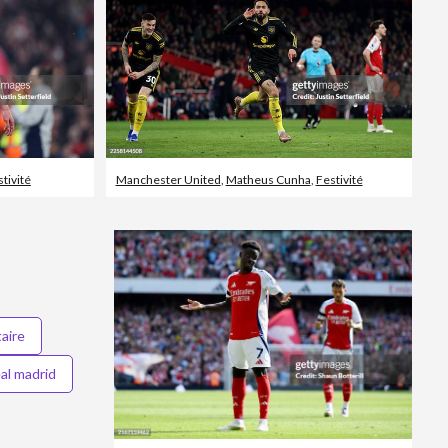
tivité
Manchester United
,
Matheus Cunha
,
Festivité
taire
eal madrid