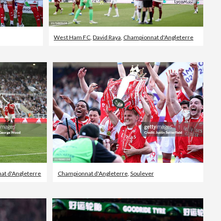
West Ham FC
,
David Raya
,
Championnat d'Angleterre
at d'Angleterre
Championnat d'Angleterre
,
Soulever