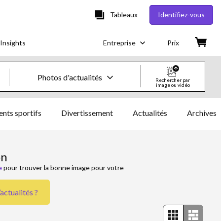
Tableaux
Identifiez-vous
Insights
Entreprise
Prix
Photos d'actualités
Rechercher par
image ou vidéo
Images & vidéos créatives
nts sportifs
Divertissement
Actualités
Archives
Images
Images créatives
on
e
pour trouver la bonne image pour votre
Photos d'actualités
’actualités
?
Vidéos
Vidéos créatives