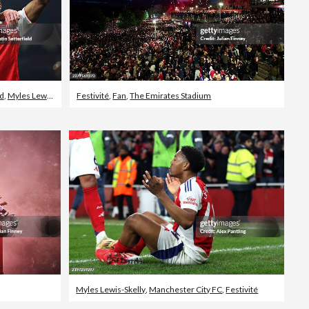
id
,
Myles Lewis-Skelly
Festivité
,
Fan
,
The Emirates Stadium
Myles Lewis-Skelly
,
Manchester City FC
,
Festivité