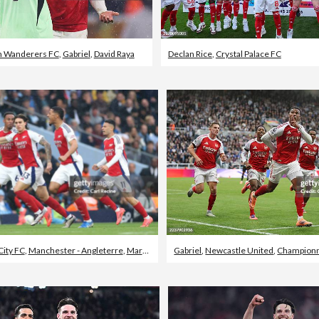
 Wanderers FC
,
Gabriel
,
David Raya
Declan Rice
,
Crystal Palace FC
ity FC
,
Manchester - Angleterre
,
Marquer un but
Gabriel
,
Newcastle United
,
Championn