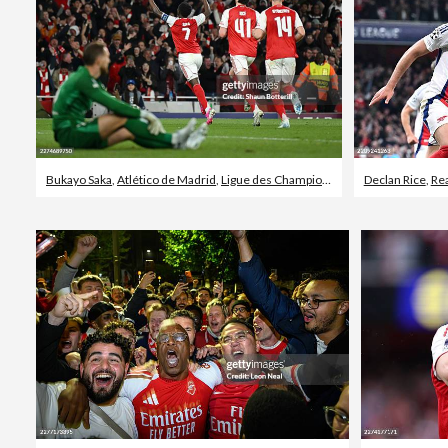
Bukayo Saka
,
Atlético de Madrid
,
Ligue des Champions
Declan Rice
,
Re