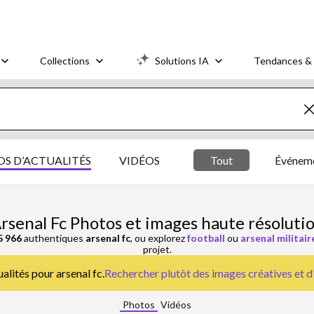
Collections
Solutions IA
Tendances & 
S D’ACTUALITÉS
VIDÉOS
Tout
Événeme
rsenal Fc Photos et images haute résoluti
5 966
authentiques
arsenal fc
, ou explorez
football
ou
arsenal militair
projet.
ualités pour arsenal fc.
Rechercher plutôt des
images créatives et d
Photos
Vidéos