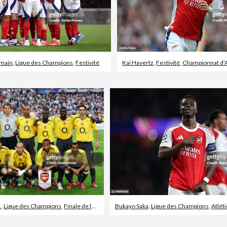
rmain
,
Ligue des Champions
,
Festivité
Kai Havertz
,
Festivité
,
Championnat d'
.
,
Ligue des Champions
,
Finale de la ligue des champions
Bukayo Saka
,
Ligue des Champions
,
Atlét