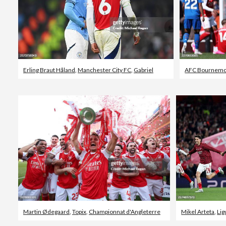
Erling Braut Håland
,
Manchester City FC
,
Gabriel
AFC Bournem
Martin Ødegaard
,
Topix
,
Championnat d'Angleterre
Mikel Arteta
,
Li