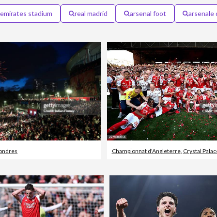
emirates stadium
real madrid
arsenal foot
arsenale 
ondres
Championnat d'Angleterre
,
Crystal Palac