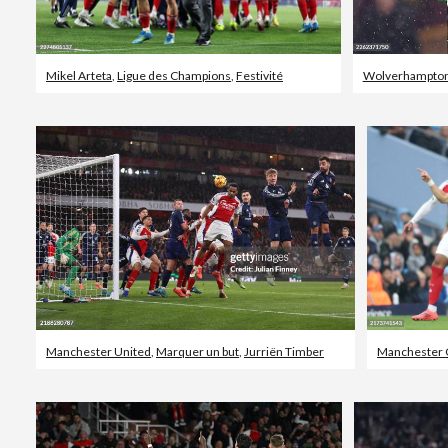
Mikel Arteta
,
Ligue des Champions
,
Festivité
Wolverhampton
Manchester United
,
Marquer un but
,
Jurriën Timber
Manchester C