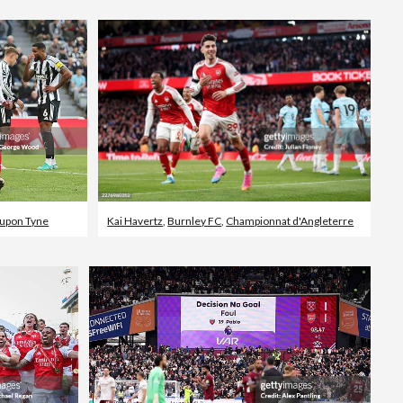
 upon Tyne
Kai Havertz
,
Burnley FC
,
Championnat d'Angleterre