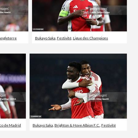
Angleterre
Bukayo Saka
,
Festivité
,
Ligue des Champions
ico de Madrid
Bukayo Saka
,
Brighton & Hove Albion F.C.
,
Festivité