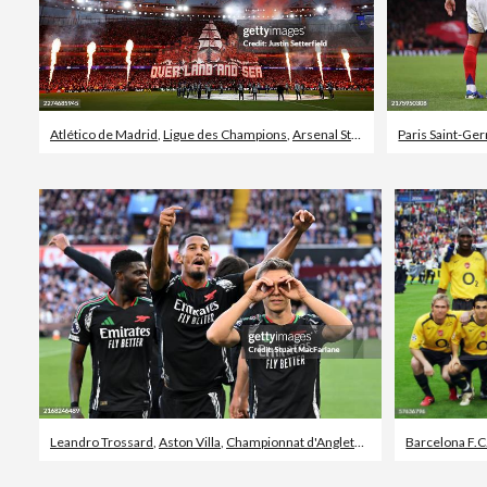
Atlético de Madrid
,
Ligue des Champions
,
Arsenal Stadium - Highbury
Paris Saint-Ge
Leandro Trossard
,
Aston Villa
,
Championnat d'Angleterre
Barcelona F.C