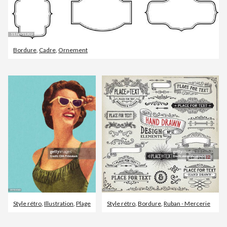
Bordure
,
Cadre
,
Ornement
Style rétro
,
Illustration
,
Plage
Style rétro
,
Bordure
,
Ruban - Mercerie