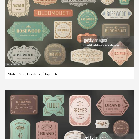
Style rétro
,
Bordure
,
Étiquette