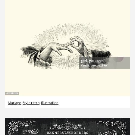
Mariage
,
Style rétro
,
Illustration