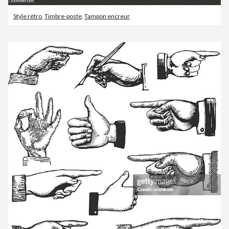
Style rétro
,
Timbre-poste
,
Tampon encreur