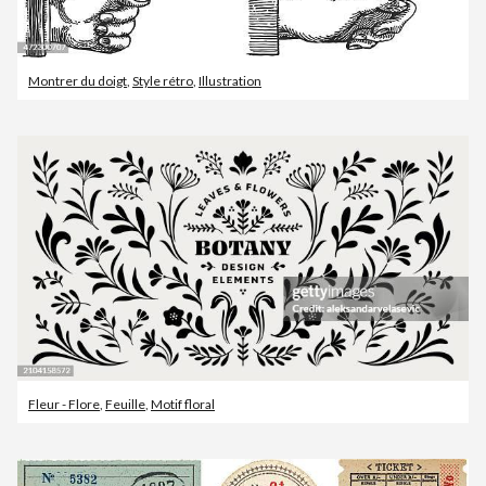
Montrer du doigt
,
Style rétro
,
Illustration
Fleur - Flore
,
Feuille
,
Motif floral