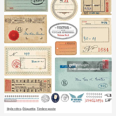
Style rétro
,
Étiquette
,
Timbre-poste