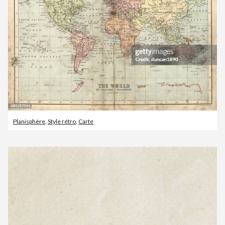
Planisphère
,
Style rétro
,
Carte