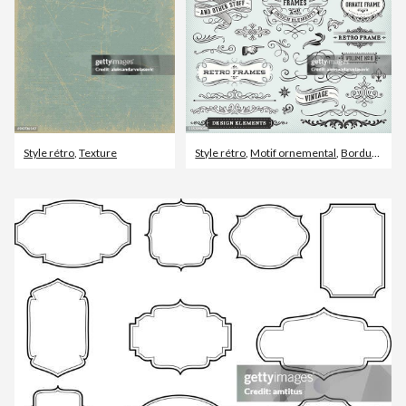
Style rétro
,
Texture
Style rétro
,
Motif ornemental
,
Bordure