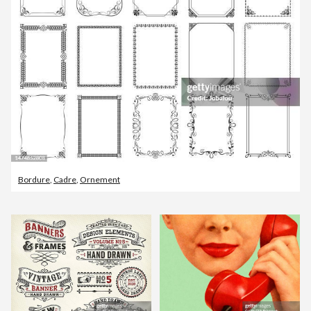
Bordure
,
Cadre
,
Ornement