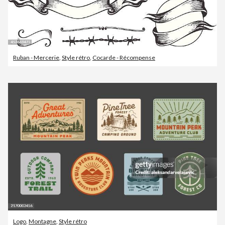
Ruban - Mercerie
,
Style rétro
,
Cocarde - Récompense
Logo
,
Montagne
,
Style rétro