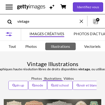
Identifiez-vous
IMAGES CRÉATIVES
PHOTOS D’ACTUA
Tout
Photos
Illustrations
Vectoriels
Vintage Illustrations
aphiques haute résolution libres de droits disponibles
vintage
, ou utili
Photos
Illustrations
Vidéos
pin up
mode
old school
noir et blanc