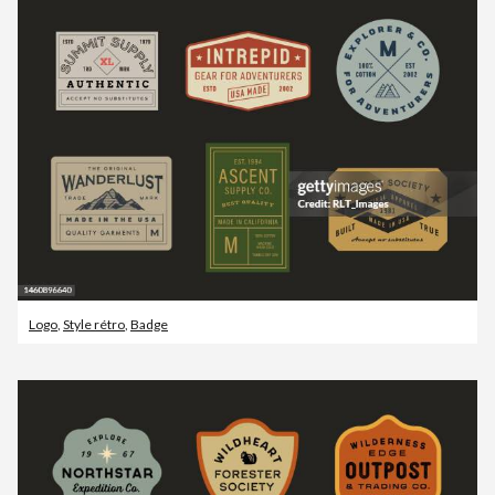
Logo
,
Style rétro
,
Badge