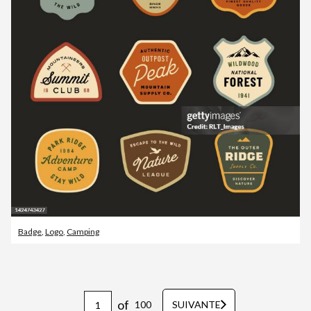
Badge
,
Logo
,
Camping
of
100
SUIVANTE