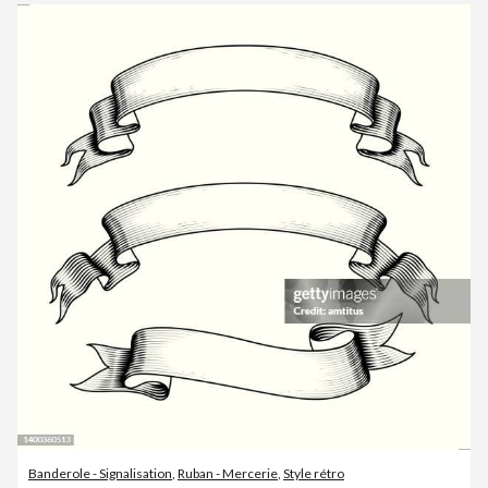
Banderole - Signalisation
,
Ruban - Mercerie
,
Style rétro