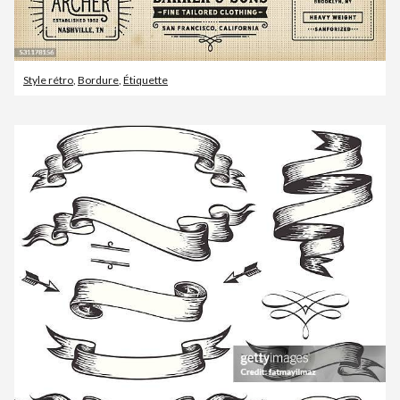
Style rétro
,
Bordure
,
Étiquette