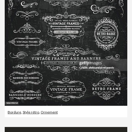
Bordure
,
Style rétro
,
Ornement