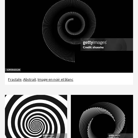
Fractale
,
Abstrait
,
Image en noir et blanc