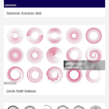
Tournoyer
,
À rayures
,
Vent
Cercle
,
Motif
,
Exploser