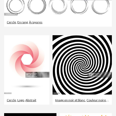
Cercle
,
En rang
,
À rayures
Cercle
,
Logo
,
Abstrait
Image en noir et blanc
,
Couleur noire
,
Vorte