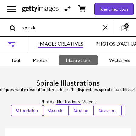
Identifiez-vous
IMAGES CRÉATIVES
PHOTOS D’ACTUA
Tout
Photos
Illustrations
Vectoriels
Spirale Illustrations
phiques haute résolution libres de droits disponibles
spirale
, ou utilisez
Photos
Illustrations
Vidéos
tourbillon
cercle
ruban
ressort
ro