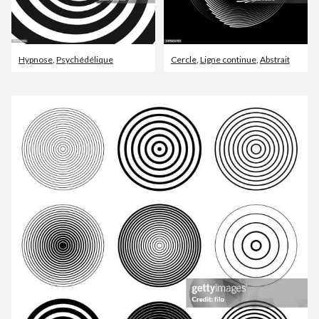
Hypnose
,
Psychédélique
Cercle
,
Ligne continue
,
Abstrait