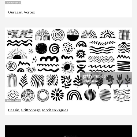
Ouragan
,
Vortex
Dessin
,
Griffonnage
,
Motif en vagues