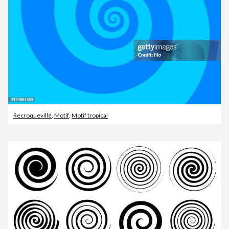
Recroquevillé
,
Motif
,
Motif tropical