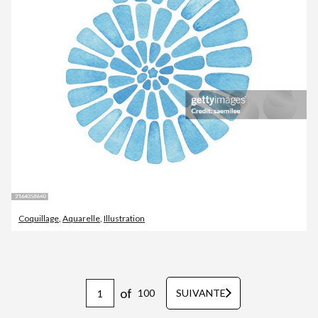
Coquillage
,
Aquarelle
,
Illustration
of
100
SUIVANTE