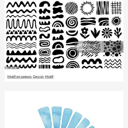
Motif en vagues
,
Dessin
,
Motif