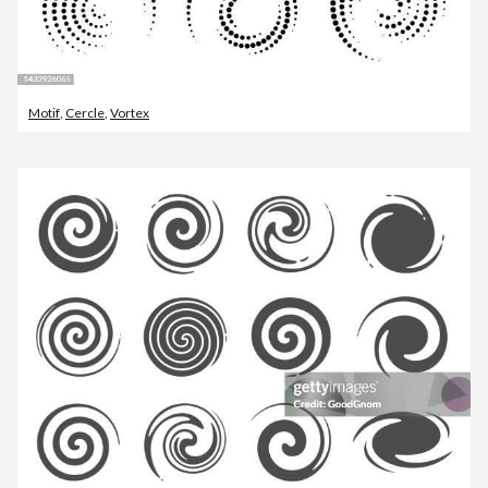
Motif
,
Cercle
,
Vortex