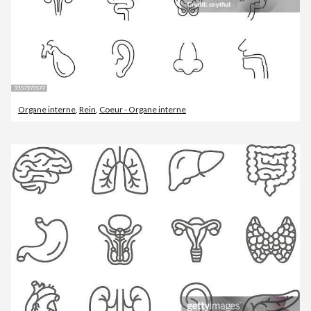
Organe interne
,
Rein
,
Coeur - Organe interne