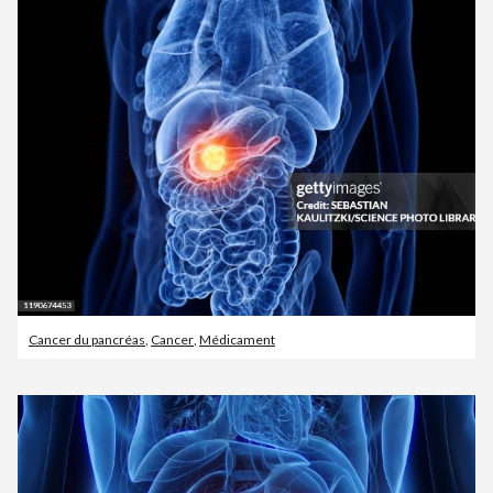
Cancer du pancréas
,
Cancer
,
Médicament