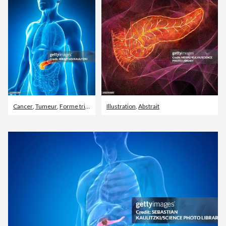
Cancer
,
Tumeur
,
Forme tridimensionnelle
Illustration
,
Abstrait