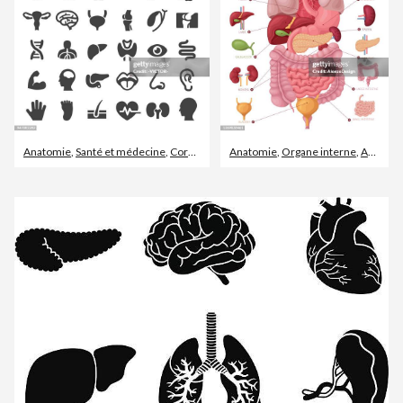
Anatomie
,
Santé et médecine
,
Corps humain
Anatomie
,
Organe interne
,
Abdomen