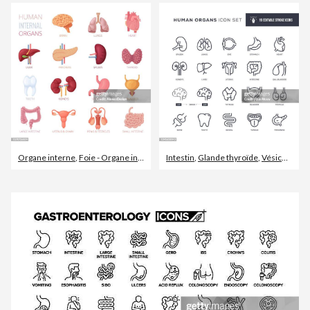
Organe interne
,
Foie - Organe interne
,
Rein
Intestin
,
Glande thyroïde
,
Vésicule biliaire