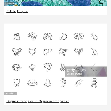
Cellule
,
Enzyme
Organe interne
,
Coeur - Organe interne
,
Vessie