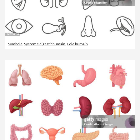
Symbole
,
Système digestif humain
,
Foie humain