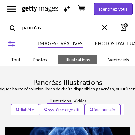
Identifiez-vous
IMAGES CRÉATIVES
PHOTOS D’ACTUA
Tout
Photos
Illustrations
Vectoriels
Pancréas Illustrations
hiques haute résolution libres de droits disponibles
pancréas
, ou utilis
Illustrations
Vidéos
diabète
système digestif
foie humain
ins