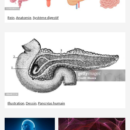
Rein
,
Anatomie
,
Système digestif
Illustration
,
Dessin
,
Pancréas humain