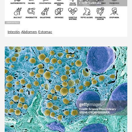
Intestin
,
Abdomen
,
Estomac