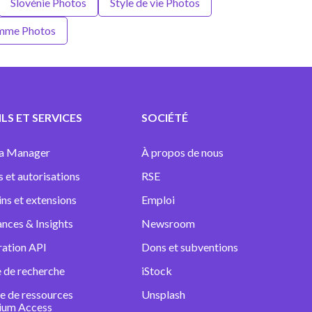
Slovénie Photos
Style de vie Photos
omme Photos
LS ET SERVICES
SOCIÉTÉ
a Manager
À propos de nous
s et autorisations
RSE
ins et extensions
Emploi
nces & Insights
Newsroom
ration API
Dons et subventions
 de recherche
iStock
e de ressources
Unsplash
ium Access