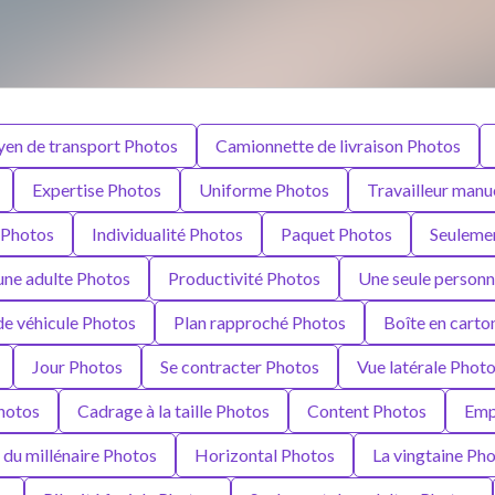
en de transport Photos
Camionnette de livraison Photos
Expertise Photos
Uniforme Photos
Travailleur manu
 Photos
Individualité Photos
Paquet Photos
Seuleme
une adulte Photos
Productivité Photos
Une seule person
 de véhicule Photos
Plan rapproché Photos
Boîte en carto
Jour Photos
Se contracter Photos
Vue latérale Phot
hotos
Cadrage à la taille Photos
Content Photos
Emp
 du millénaire Photos
Horizontal Photos
La vingtaine Ph