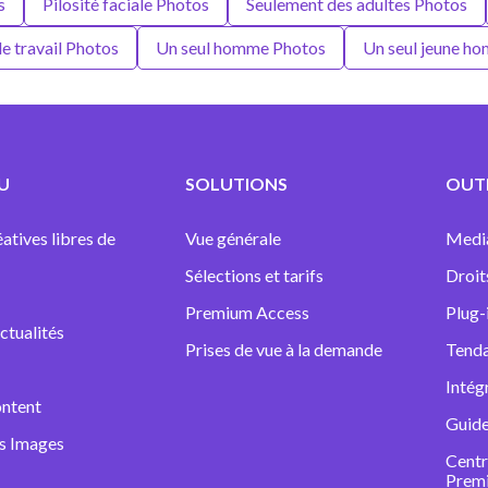
s
Pilosité faciale Photos
Seulement des adultes Photos
e travail Photos
Un seul homme Photos
Un seul jeune h
U
SOLUTIONS
OUTI
atives libres de
Vue générale
Medi
Sélections et tarifs
Droit
Premium Access
Plug-
ctualités
Prises de vue à la demande
Tenda
Intég
ntent
Guide
ns Images
Centr
Prem