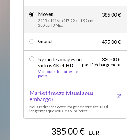
Vidéos d’actualités
Moyen
385,00 €
2125 x 1416 px (17,99 x 11,99 cm)
300 dpi | 3 Mpx
Grand
475,00 €
5 grandes images ou
330,00 €
par téléchargement
vidéos 4K et HD
Voir toutes les tailles de
packs
Market freeze (visuel sous
embargo)
Nous retirerons cette image de notre site aussi
longtemps que vous le souhaiterez.
385,00 €
EUR