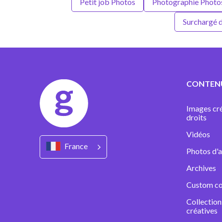
Petit job Photos
Photographie Photo
Surchargé d
CONTEN
Images cré
droits
Vidéos
France
Photos d'a
Archives
Custom co
Collectio
créatives