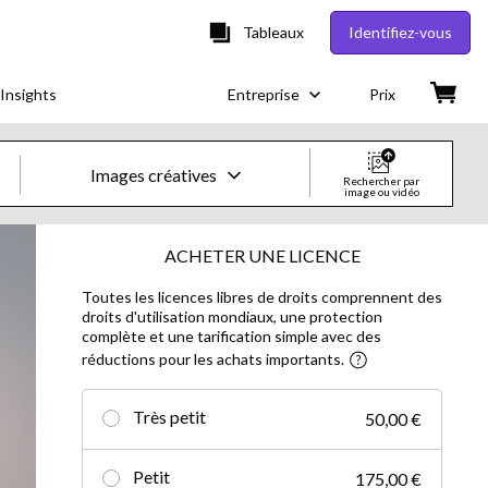
Tableaux
Identifiez-vous
Insights
Entreprise
Prix
Images créatives
Rechercher par
image ou vidéo
Images & vidéos créatives
ACHETER UNE LICENCE
Toutes les licences libres de droits comprennent des
Images
droits d'utilisation mondiaux, une protection
complète et une tarification simple avec des
Images créatives
réductions pour les achats importants.
Photos d'actualités
Très petit
50,00 €
Vidéos
Petit
175,00 €
Vidéos créatives