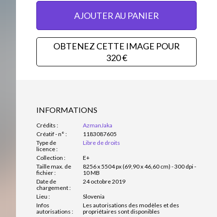
AJOUTER AU PANIER
OBTENEZ CETTE IMAGE POUR
320 €
INFORMATIONS
Crédits :
AzmanJaka
Créatif - n° :
1183087605
Type de
Libre de droits
licence :
Collection :
E+
Taille max. de
8256 x 5504 px (69,90 x 46,60 cm) - 300 dpi -
fichier :
10 MB
Date de
24 octobre 2019
chargement :
Lieu :
Slovenia
Infos
Les autorisations des modèles et des
autorisations :
propriétaires sont disponibles