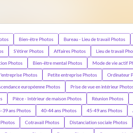
otos
Bien-être Photos
Bureau - Lieu de travail Photos
os
S'étirer Photos
Affaires Photos
Lieu de travail Ph
tion Photos
Bien-être mental Photos
Mode de vie actif P
'entreprise Photos
Petite entreprise Photos
Ordinateur 
scendance européenne Photos
Prise de vue en intérieur Photo
os
Pièce - Intérieur de maison Photos
Réunion Photos
-39 ans Photos
40-44 ans Photos
45-49 ans Photos
 Photos
Cotravail Photos
Distanciation sociale Photos