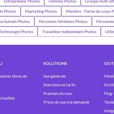
Entrepreneur Photos
Femmes Photos
Groupe multi-et
in Photos
Marketing Photos
Membre - Partie du corps 
rps humain Photos
Personnes féminines Photos
Personnes
Technologie Photos
Travailleur indépendant Photos
Utili
U
SOLUTIONS
OUTI
atives libres de
Vue générale
Medi
Sélections et tarifs
Droit
Premium Access
Plug-
ctualités
Prises de vue à la demande
Tenda
Intég