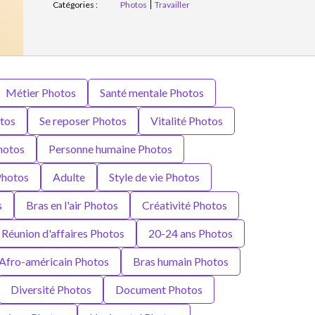
Catégories :
Photos
Travailler
Métier Photos
Santé mentale Photos
otos
Se reposer Photos
Vitalité Photos
hotos
Personne humaine Photos
Photos
Adulte
Style de vie Photos
s
Bras en l'air Photos
Créativité Photos
Réunion d'affaires Photos
20-24 ans Photos
Afro-américain Photos
Bras humain Photos
Diversité Photos
Document Photos