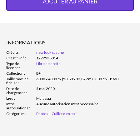
AJOUTER AU PANIER
INFORMATIONS
Crédits :
new look casting
Créatif - n° :
1222538014
Type de
Libre de droits
licence :
Collection :
E+
Taille max. de
6000 x 4000 px (50,80 x 33,87 cm) - 300 dpi - 8 MB
fichier :
Date de
5 mai 2020
chargement :
Lieu :
Malaysia
Infos
Aucune autorisation n'est nécessaire
autorisations :
Catégories :
Photos
Cuillère en bois