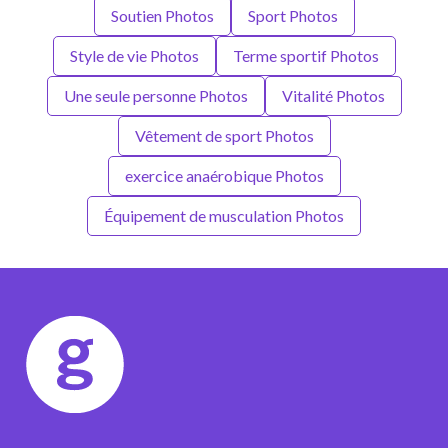
Soutien Photos
Sport Photos
Style de vie Photos
Terme sportif Photos
Une seule personne Photos
Vitalité Photos
Vêtement de sport Photos
exercice anaérobique Photos
Équipement de musculation Photos