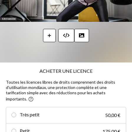
ACHETER UNE LICENCE
Toutes les licences libres de droits comprennent des droits
d'utilisation mondiaux, une protection complète et une
tarification simple avec des réductions pour les achats
importants.
Très petit
50,00 €
Petit
175,00 €