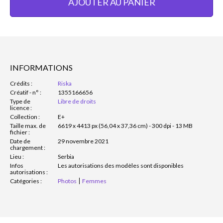
AJOUTER AU PANIER
INFORMATIONS
Crédits :
Riska
Créatif - n° :
1355166656
Type de
Libre de droits
licence :
Collection :
E+
Taille max. de
6619 x 4413 px (56,04 x 37,36 cm) - 300 dpi - 13 MB
fichier :
Date de
29 novembre 2021
chargement :
Lieu :
Serbia
Infos
Les autorisations des modèles sont disponibles
autorisations :
Catégories :
Photos
Femmes