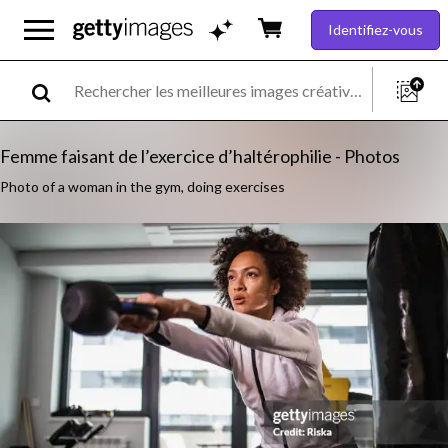
Identifiez-vous
Femme faisant de l’exercice d’haltérophilie - Photos
Photo of a woman in the gym, doing exercises