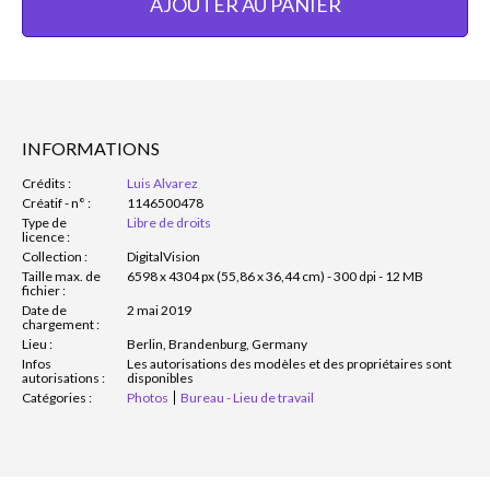
AJOUTER AU PANIER
INFORMATIONS
Crédits :
Luis Alvarez
Créatif - n° :
1146500478
Type de
Libre de droits
licence :
Collection :
DigitalVision
Taille max. de
6598 x 4304 px (55,86 x 36,44 cm) - 300 dpi - 12 MB
fichier :
Date de
2 mai 2019
chargement :
Lieu :
Berlin, Brandenburg, Germany
Infos
Les autorisations des modèles et des propriétaires sont
autorisations :
disponibles
Catégories :
Photos
Bureau - Lieu de travail