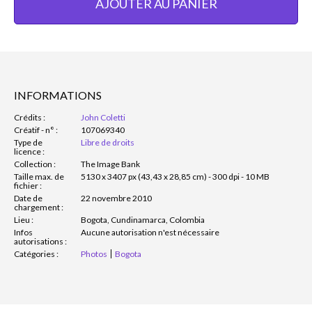
AJOUTER AU PANIER
INFORMATIONS
Crédits :
John Coletti
Créatif - n° :
107069340
Type de
Libre de droits
licence :
Collection :
The Image Bank
Taille max. de
5130 x 3407 px (43,43 x 28,85 cm) - 300 dpi - 10 MB
fichier :
Date de
22 novembre 2010
chargement :
Lieu :
Bogota, Cundinamarca, Colombia
Infos
Aucune autorisation n'est nécessaire
autorisations :
Catégories :
Photos
Bogota