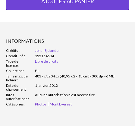
AJOUTER AU PANIER
INFORMATIONS
Crédits :
JohanSjolander
Créatif - n° :
155154584
Type de
Libre de droits
licence :
Collection :
E+
Taille max. de
4837 x 3204 px (40,95 x 27,13 cm) - 300 dpi - 6 MB
fichier :
Date de
1 janvier 2012
chargement :
Infos
Aucune autorisation n'est nécessaire
autorisations :
Catégories :
Photos
Mont Everest