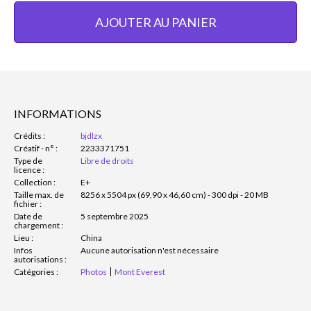
AJOUTER AU PANIER
INFORMATIONS
Crédits :
bjdlzx
Créatif - n° :
2233371751
Type de
Libre de droits
licence :
Collection :
E+
Taille max. de
8256 x 5504 px (69,90 x 46,60 cm) - 300 dpi - 20 MB
fichier :
Date de
5 septembre 2025
chargement :
Lieu :
China
Infos
Aucune autorisation n'est nécessaire
autorisations :
Catégories :
Photos
Mont Everest